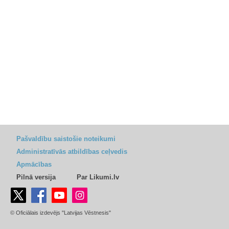
Pašvaldību saistošie noteikumi
Administratīvās atbildības ceļvedis
Apmācības
Pilnā versija
Par Likumi.lv
© Oficiālais izdevējs "Latvijas Vēstnesis"