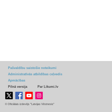
Pašvaldību saistošie noteikumi
Administratīvās atbildības ceļvedis
Apmācības
Pilnā versija
Par Likumi.lv
© Oficiālais izdevējs "Latvijas Vēstnesis"