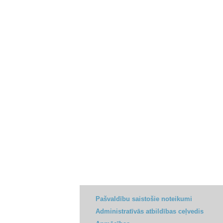
Pašvaldību saistošie noteikumi
Administratīvās atbildības ceļvedis