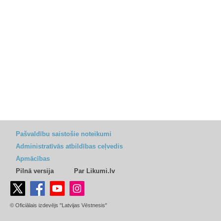
Pašvaldību saistošie noteikumi
Administratīvās atbildības ceļvedis
Apmācības
Pilnā versija
Par Likumi.lv
© Oficiālais izdevējs "Latvijas Vēstnesis"