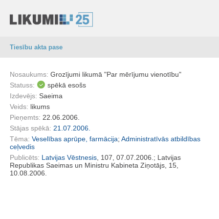
Tiesību akta pase
Nosaukums:
Grozījumi likumā "Par mērījumu vienotību"
Statuss:
spēkā esošs
Izdevējs:
Saeima
Veids:
likums
Pieņemts:
22.06.2006.
Stājas spēkā:
21.07.2006.
Tēma:
Veselības aprūpe, farmācija
;
Administratīvās atbildības
ceļvedis
Publicēts:
Latvijas Vēstnesis
, 107, 07.07.2006.; Latvijas
Republikas Saeimas un Ministru Kabineta Ziņotājs, 15,
10.08.2006.