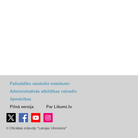
Pašvaldību saistošie noteikumi
Administratīvās atbildības ceļvedis
Apmācības
Pilnā versija
Par Likumi.lv
© Oficiālais izdevējs "Latvijas Vēstnesis"