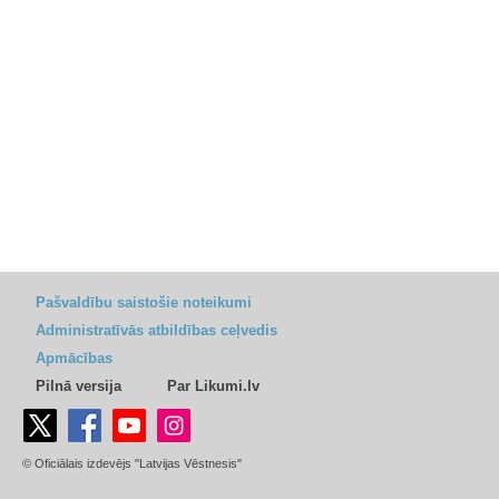
Pašvaldību saistošie noteikumi
Administratīvās atbildības ceļvedis
Apmācības
Pilnā versija
Par Likumi.lv
© Oficiālais izdevējs "Latvijas Vēstnesis"