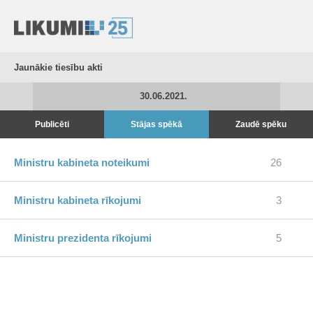
Jaunākie tiesību akti
30.06.2021.
Publicēti
Stājas spēkā
Zaudē spēku
Ministru kabineta noteikumi
26
Ministru kabineta rīkojumi
3
Ministru prezidenta rīkojumi
5