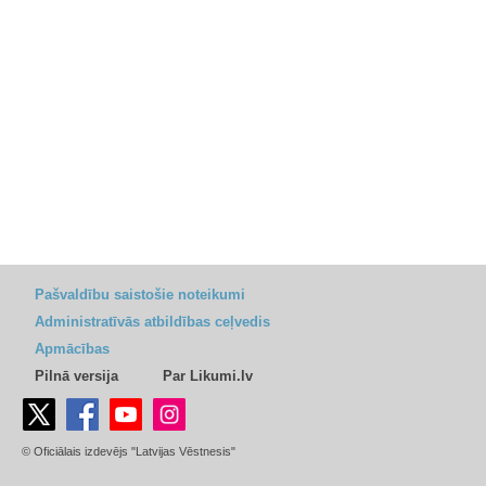
Pašvaldību saistošie noteikumi
Administratīvās atbildības ceļvedis
Apmācības
Pilnā versija
Par Likumi.lv
© Oficiālais izdevējs "Latvijas Vēstnesis"