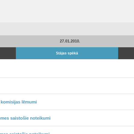
27.01.2010.
Stājas spēkā
 komisijas lēmumi
omes saistošie noteikumi