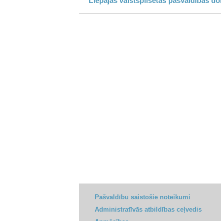
Liepājas valstspilsētas pašvaldības d
Pašvaldību saistošie noteikumi
Administratīvās atbildības ceļvedis