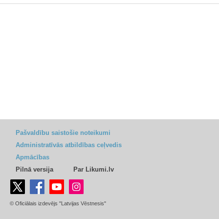
Pašvaldību saistošie noteikumi
Administratīvās atbildības ceļvedis
Apmācības
Pilnā versija
Par Likumi.lv
© Oficiālais izdevējs "Latvijas Vēstnesis"