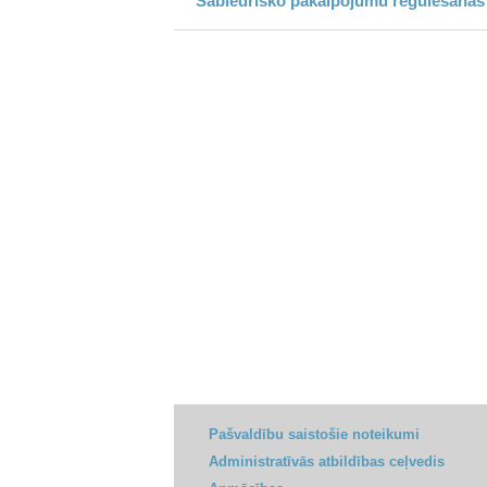
Sabiedrisko pakalpojumu regulēšanas
Pašvaldību saistošie noteikumi
Administratīvās atbildības ceļvedis