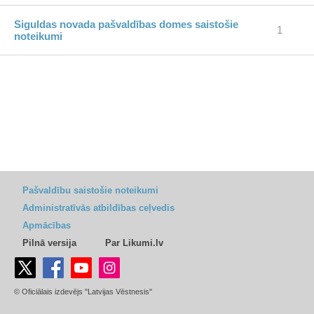
Siguldas novada pašvaldības domes saistošie
1
noteikumi
Pašvaldību saistošie noteikumi
Administratīvās atbildības ceļvedis
Apmācības
Pilnā versija
Par Likumi.lv
© Oficiālais izdevējs "Latvijas Vēstnesis"