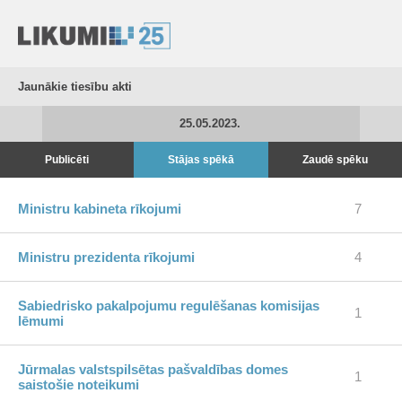
Jaunākie tiesību akti
25.05.2023.
Publicēti
Stājas spēkā
Zaudē spēku
Ministru kabineta rīkojumi
7
Ministru prezidenta rīkojumi
4
Sabiedrisko pakalpojumu regulēšanas komisijas
1
lēmumi
Jūrmalas valstspilsētas pašvaldības domes
1
saistošie noteikumi