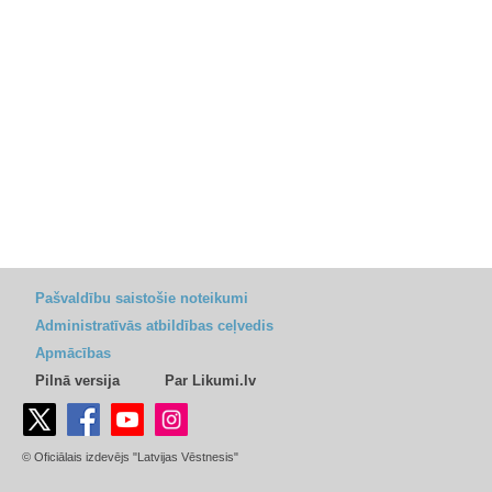
Pašvaldību saistošie noteikumi
Administratīvās atbildības ceļvedis
Apmācības
Pilnā versija
Par Likumi.lv
© Oficiālais izdevējs "Latvijas Vēstnesis"