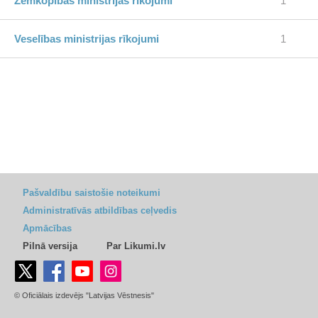
Zemkopības ministrijas rīkojumi
1
Veselības ministrijas rīkojumi
1
Pašvaldību saistošie noteikumi
Administratīvās atbildības ceļvedis
Apmācības
Pilnā versija
Par Likumi.lv
© Oficiālais izdevējs "Latvijas Vēstnesis"