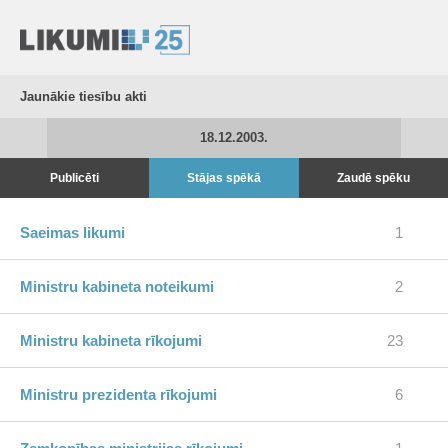
Jaunākie tiesību akti
18.12.2003.
Publicēti
Stājas spēkā
Zaudē spēku
Saeimas likumi
1
Ministru kabineta noteikumi
2
Ministru kabineta rīkojumi
23
Ministru prezidenta rīkojumi
6