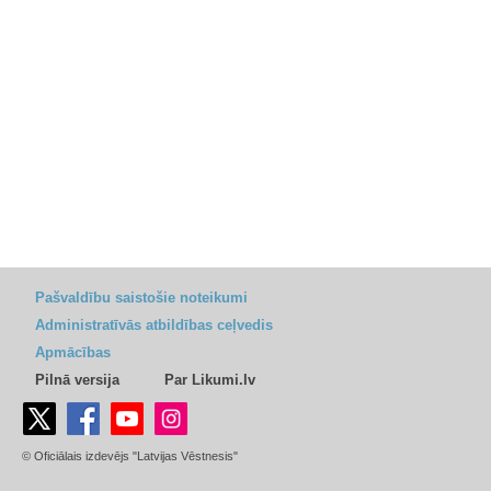
Pašvaldību saistošie noteikumi
Administratīvās atbildības ceļvedis
Apmācības
Pilnā versija
Par Likumi.lv
© Oficiālais izdevējs "Latvijas Vēstnesis"