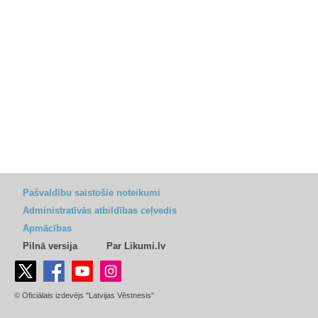
Pašvaldību saistošie noteikumi
Administratīvās atbildības ceļvedis
Apmācības
Pilnā versija
Par Likumi.lv
© Oficiālais izdevējs "Latvijas Vēstnesis"