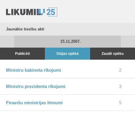
Jaunākie tiesību akti
15.11.2007.
Publicēti
Stājas spēkā
Zaudē spēku
Ministru kabineta rīkojumi
2
Ministru prezidenta rīkojumi
3
Finanšu ministrijas lēmumi
5