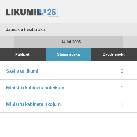
Jaunākie tiesību akti
14.04.2005.
Publicēti
Stājas spēkā
Zaudē spēku
Saeimas likumi
2
Ministru kabineta noteikumi
1
Ministru kabineta rīkojumi
1