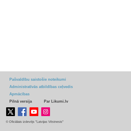
Pašvaldību saistošie noteikumi
Administratīvās atbildības ceļvedis
Apmācības
Pilnā versija
Par Likumi.lv
© Oficiālais izdevējs "Latvijas Vēstnesis"