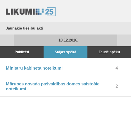
Jaunākie tiesību akti
10.12.2016.
Publicēti
Stājas spēkā
Zaudē spēku
Ministru kabineta noteikumi
4
Mārupes novada pašvaldības domes saistošie
2
noteikumi