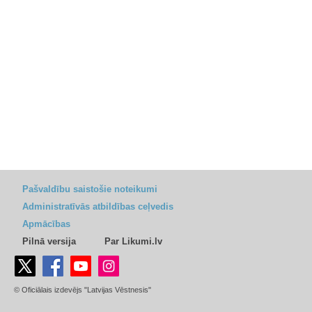
Pašvaldību saistošie noteikumi
Administratīvās atbildības ceļvedis
Apmācības
Pilnā versija
Par Likumi.lv
© Oficiālais izdevējs "Latvijas Vēstnesis"