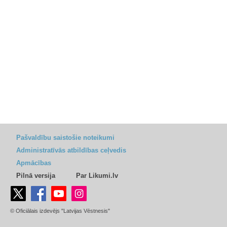
Pašvaldību saistošie noteikumi
Administratīvās atbildības ceļvedis
Apmācības
Pilnā versija
Par Likumi.lv
© Oficiālais izdevējs "Latvijas Vēstnesis"