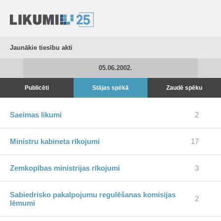
Jaunākie tiesību akti
05.06.2002.
Publicēti
Stājas spēkā
Zaudē spēku
Saeimas likumi
2
Ministru kabineta rīkojumi
17
Zemkopības ministrijas rīkojumi
3
Sabiedrisko pakalpojumu regulēšanas komisijas
2
lēmumi