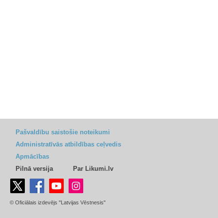
Pašvaldību saistošie noteikumi
Administratīvās atbildības ceļvedis
Apmācības
Pilnā versija
Par Likumi.lv
© Oficiālais izdevējs "Latvijas Vēstnesis"