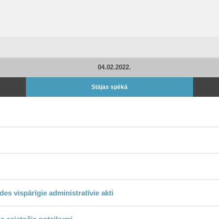
04.02.2022.
Stājas spēkā
s vispārīgie administratīvie akti