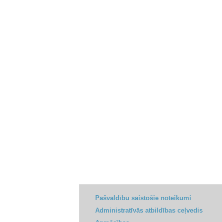
Pašvaldību saistošie noteikumi
Administratīvās atbildības ceļvedis