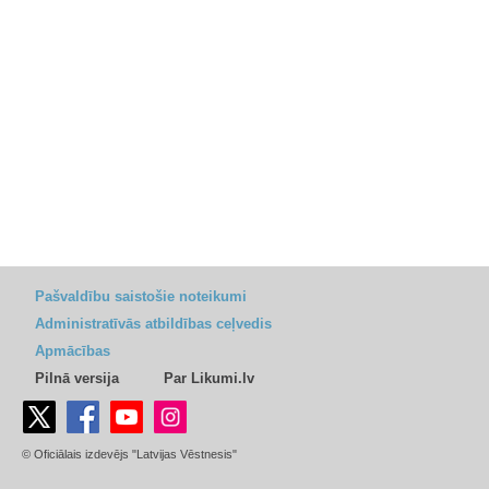
Pašvaldību saistošie noteikumi
Administratīvās atbildības ceļvedis
Apmācības
Pilnā versija
Par Likumi.lv
© Oficiālais izdevējs "Latvijas Vēstnesis"