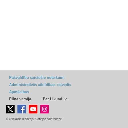
Pašvaldību saistošie noteikumi
Administratīvās atbildības ceļvedis
Apmācības
Pilnā versija
Par Likumi.lv
© Oficiālais izdevējs "Latvijas Vēstnesis"