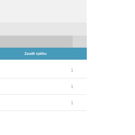
Zaudē spēku
1
1
1