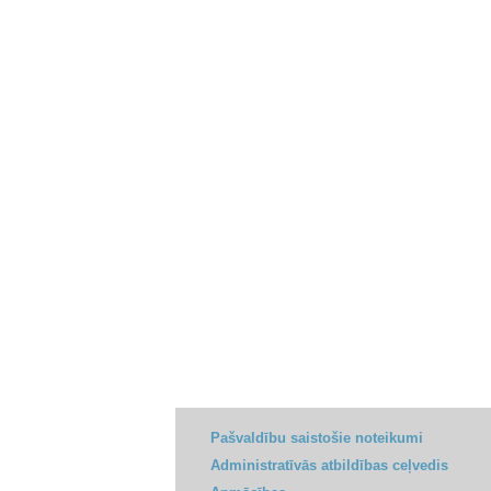
Pašvaldību saistošie noteikumi
Administratīvās atbildības ceļvedis