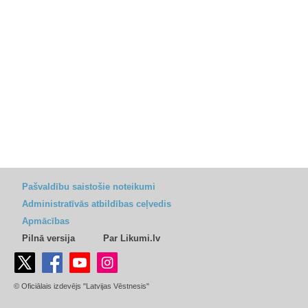
Pašvaldību saistošie noteikumi
Administratīvās atbildības ceļvedis
Apmācības
Pilnā versija
Par Likumi.lv
© Oficiālais izdevējs "Latvijas Vēstnesis"