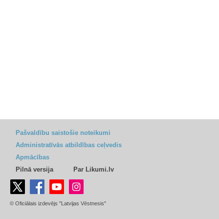
Pašvaldību saistošie noteikumi
Administratīvās atbildības ceļvedis
Apmācības
Pilnā versija
Par Likumi.lv
© Oficiālais izdevējs "Latvijas Vēstnesis"