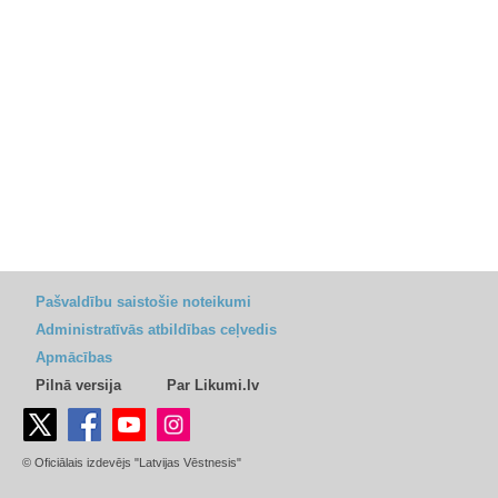
Pašvaldību saistošie noteikumi
Administratīvās atbildības ceļvedis
Apmācības
Pilnā versija
Par Likumi.lv
© Oficiālais izdevējs "Latvijas Vēstnesis"