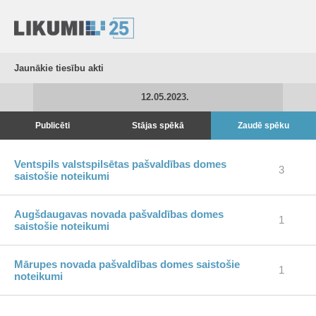
Jaunākie tiesību akti
12.05.2023.
Publicēti
Stājas spēkā
Zaudē spēku
Ventspils valstspilsētas pašvaldības domes
3
saistošie noteikumi
Augšdaugavas novada pašvaldības domes
1
saistošie noteikumi
Mārupes novada pašvaldības domes saistošie
1
noteikumi