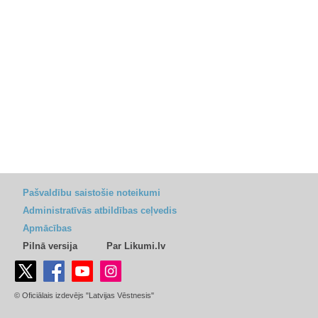
Pašvaldību saistošie noteikumi
Administratīvās atbildības ceļvedis
Apmācības
Pilnā versija
Par Likumi.lv
© Oficiālais izdevējs "Latvijas Vēstnesis"