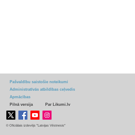
Pašvaldību saistošie noteikumi
Administratīvās atbildības ceļvedis
Apmācības
Pilnā versija
Par Likumi.lv
© Oficiālais izdevējs "Latvijas Vēstnesis"