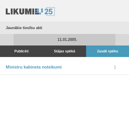
Jaunākie tiesību akti
11.01.2005.
Publicēti
Stājas spēkā
Zaudē spēku
Ministru kabineta noteikumi
1