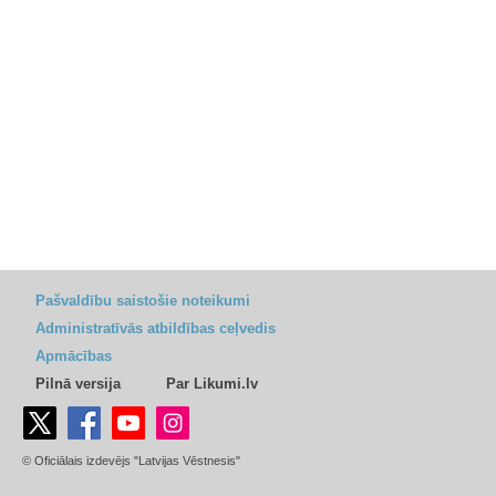
Pašvaldību saistošie noteikumi
Administratīvās atbildības ceļvedis
Apmācības
Pilnā versija
Par Likumi.lv
© Oficiālais izdevējs "Latvijas Vēstnesis"