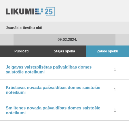
Jaunākie tiesību akti
09.02.2024.
Publicēti
Stājas spēkā
Zaudē spēku
Jelgavas valstspilsētas pašvaldības domes
1
saistošie noteikumi
Krāslavas novada pašvaldības domes saistošie
1
noteikumi
Smiltenes novada pašvaldības domes saistošie
1
noteikumi