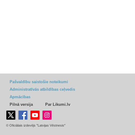
Pašvaldību saistošie noteikumi
Administratīvās atbildības ceļvedis
Apmācības
Pilnā versija
Par Likumi.lv
© Oficiālais izdevējs "Latvijas Vēstnesis"