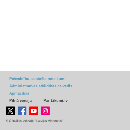
Pašvaldību saistošie noteikumi
Administratīvās atbildības ceļvedis
Apmācības
Pilnā versija
Par Likumi.lv
© Oficiālais izdevējs "Latvijas Vēstnesis"