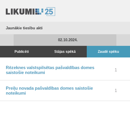
Jaunākie tiesību akti
02.10.2024.
Publicēti
Stājas spēkā
Zaudē spēku
Rēzeknes valstspilsētas pašvaldības domes
1
saistošie noteikumi
Preiļu novada pašvaldības domes saistošie
1
noteikumi