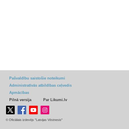
Pašvaldību saistošie noteikumi
Administratīvās atbildības ceļvedis
Apmācības
Pilnā versija
Par Likumi.lv
© Oficiālais izdevējs "Latvijas Vēstnesis"