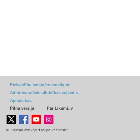
Pašvaldību saistošie noteikumi
Administratīvās atbildības ceļvedis
Apmācības
Pilnā versija
Par Likumi.lv
© Oficiālais izdevējs "Latvijas Vēstnesis"