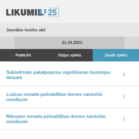
Jaunākie tiesību akti
01.04.2023.
Publicēti
Stājas spēkā
Zaudē spēku
Sabiedrisko pakalpojumu regulēšanas komisijas
3
lēmumi
Ludzas novada pašvaldības domes saistošie
1
noteikumi
Mārupes novada pašvaldības domes saistošie
1
noteikumi