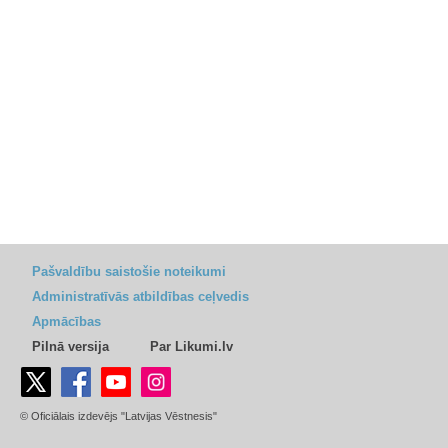
Pašvaldību saistošie noteikumi
Administratīvās atbildības ceļvedis
Apmācības
Pilnā versija
Par Likumi.lv
© Oficiālais izdevējs "Latvijas Vēstnesis"