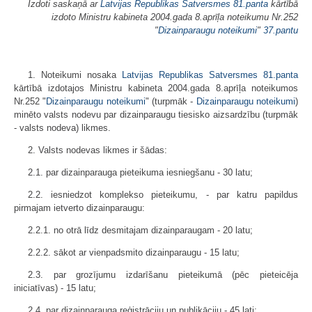
Izdoti saskaņā ar
Latvijas Republikas Satversmes
81.panta
kārtībā
izdoto Ministru kabineta 2004.gada 8.aprīļa noteikumu Nr.252
"
Dizainparaugu noteikumi
"
37.pantu
1. Noteikumi nosaka
Latvijas Republikas Satversmes
81.panta
kārtībā izdotajos Ministru kabineta 2004.gada 8.aprīļa noteikumos
Nr.252 "
Dizainparaugu noteikumi
" (turpmāk -
Dizainparaugu noteikumi
)
minēto valsts nodevu par dizainparaugu tiesisko aizsardzību (turpmāk
- valsts nodeva) likmes.
2. Valsts nodevas likmes ir šādas:
2.1. par dizainparauga pieteikuma iesniegšanu - 30 latu;
2.2. iesniedzot komplekso pieteikumu, - par katru papildus
pirmajam ietverto dizainparaugu:
2.2.1. no otrā līdz desmitajam dizainparaugam - 20 latu;
2.2.2. sākot ar vienpadsmito dizainparaugu - 15 latu;
2.3. par grozījumu izdarīšanu pieteikumā (pēc pieteicēja
iniciatīvas) - 15 latu;
2.4. par dizainparauga reģistrāciju un publikāciju - 45 lati;