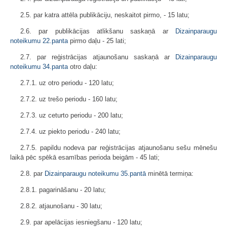
2.5. par katra attēla publikāciju, neskaitot pirmo, - 15 latu;
2.6. par publikācijas atlikšanu saskaņā ar
Dizainparaugu
noteikumu
22.panta
pirmo daļu - 25 lati;
2.7. par reģistrācijas atjaunošanu saskaņā ar
Dizainparaugu
noteikumu
34.panta
otro daļu:
2.7.1. uz otro periodu - 120 latu;
2.7.2. uz trešo periodu - 160 latu;
2.7.3. uz ceturto periodu - 200 latu;
2.7.4. uz piekto periodu - 240 latu;
2.7.5. papildu nodeva par reģistrācijas atjaunošanu sešu mēnešu
laikā pēc spēkā esamības perioda beigām - 45 lati;
2.8. par
Dizainparaugu noteikumu
35.pantā
minētā termiņa:
2.8.1. pagarināšanu - 20 latu;
2.8.2. atjaunošanu - 30 latu;
2.9. par apelācijas iesniegšanu - 120 latu;