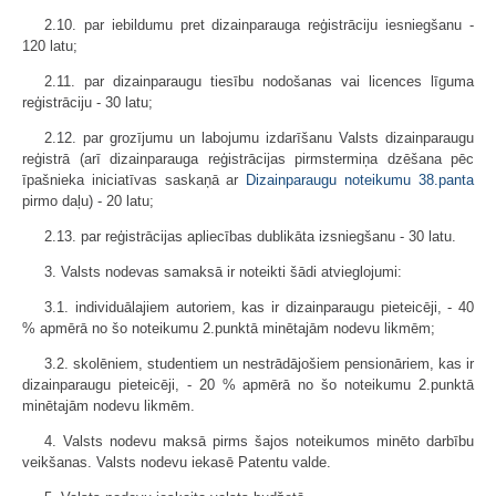
2.10. par iebildumu pret dizainparauga reģistrāciju iesniegšanu -
120 latu;
2.11. par dizainparaugu tiesību nodošanas vai licences līguma
reģistrāciju - 30 latu;
2.12. par grozījumu un labojumu izdarīšanu Valsts dizainparaugu
reģistrā (arī dizainparauga reģistrācijas pirmstermiņa dzēšana pēc
īpašnieka iniciatīvas saskaņā ar
Dizainparaugu noteikumu
38.panta
pirmo daļu) - 20 latu;
2.13. par reģistrācijas apliecības dublikāta izsniegšanu - 30 latu.
3. Valsts nodevas samaksā ir noteikti šādi atvieglojumi:
3.1. individuālajiem autoriem, kas ir dizainparaugu pieteicēji, - 40
% apmērā no šo noteikumu 2.punktā minētajām nodevu likmēm;
3.2. skolēniem, studentiem un nestrādājošiem pensionāriem, kas ir
dizainparaugu pieteicēji, - 20 % apmērā no šo noteikumu 2.punktā
minētajām nodevu likmēm.
4. Valsts nodevu maksā pirms šajos noteikumos minēto darbību
veikšanas. Valsts nodevu iekasē Patentu valde.