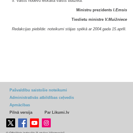
5. Valsts nodevu ieskaita valsts budžetā.
Ministru prezidents
I.Emsis
Tieslietu ministre
V.Muižniece
Redakcijas piebilde: noteikumi stājas spēkā ar 2004.gada 15.aprīli.
Pašvaldību saistošie noteikumi
Administratīvās atbildības ceļvedis
Apmācības
Pilnā versija
Par Likumi.lv