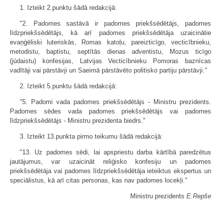
1. Izteikt 2.punktu šādā redakcijā:
"2. Padomes sastāvā ir padomes priekšsēdētājs, padomes
līdzpriekšsēdētājs, kā arī padomes priekšsēdētāja uzaicinātie
evaņģēliski luteriskās, Romas katoļu, pareizticīgo, vecticībnieku,
metodistu, baptistu, septītās dienas adventistu, Mozus ticīgo
(jūdaistu) konfesijas, Latvijas Vecticībnieku Pomoras baznīcas
vadītāji vai pārstāvji un Saeimā pārstāvēto politisko partiju pārstāvji."
2. Izteikt 5.punktu šādā redakcijā:
"5. Padomi vada padomes priekšsēdētājs - Ministru prezidents.
Padomes sēdes vada padomes priekšsēdētājs vai padomes
līdzpriekšsēdētājs - Ministru prezidenta biedrs."
3. Izteikt 13.punkta pirmo teikumu šādā redakcijā:
"13. Uz padomes sēdi, lai apspriestu darba kārtībā paredzētus
jautājumus, var uzaicināt reliģisko konfesiju un padomes
priekšsēdētāja vai padomes līdzpriekšsēdētāja ieteiktus ekspertus un
speciālistus, kā arī citas personas, kas nav padomes locekļi."
Ministru prezidents
E.Repše