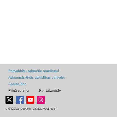
Pašvaldību saistošie noteikumi
Administratīvās atbildības ceļvedis
Apmācības
Pilnā versija
Par Likumi.lv
© Oficiālais izdevējs "Latvijas Vēstnesis"