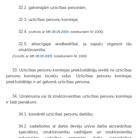
32.2. galvenajām uzticības personām;
32.3. uzticības personu komitejai;
32.4.
;
(svītrots ar MK
08.09.2009.
noteikumiem Nr.1006)
32.5. attiecīgajai arodbiedrībai, ja sapulci organizē tās
struktūrvienība.
(Grozīts ar MK
08.09.2009.
noteikumiem Nr.1006)
33. Uzticības personu komitejas priekšsēdētāju ievēlē no uzticības
personu komitejas locekļu vidus. Uzticības personu komitejas
priekšsēdētājs ir arī galvenā uzticības persona.
34. Uzņēmuma vai tā struktūrvienības uzticības personu komitejai
ir šādi pienākumi:
34.1. koordinēt uzticības personu darbību;
34.2. sadarboties ar darba devēju un/vai darba aizsardzības
speciālistu, struktūrvienību vadītājiem un struktūrvienību
galvenajām uzticības personām darba aizsardzības