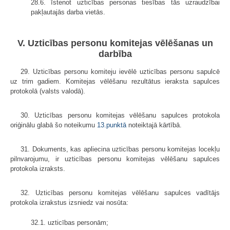
28.6. īstenot uzticības personas tiesības tās uzraudzībai
pakļautajās darba vietās.
V. Uzticības personu komitejas vēlēšanas un
darbība
29. Uzticības personu komiteju ievēlē uzticības personu sapulcē
uz trim gadiem. Komitejas vēlēšanu rezultātus ieraksta sapulces
protokolā (valsts valodā).
30. Uzticības personu komitejas vēlēšanu sapulces protokola
oriģinālu glabā šo noteikumu
13.punktā
noteiktajā kārtībā.
31. Dokuments, kas apliecina uzticības personu komitejas locekļu
pilnvarojumu, ir uzticības personu komitejas vēlēšanu sapulces
protokola izraksts.
32. Uzticības personu komitejas vēlēšanu sapulces vadītājs
protokola izrakstus izsniedz vai nosūta:
32.1. uzticības personām;