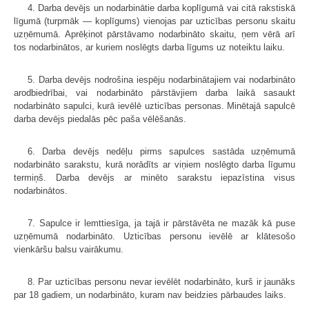
4. Darba devējs un nodarbinātie darba koplīgumā vai citā rakstiskā
līgumā (turpmāk — koplīgums) vienojas par uzticības personu skaitu
uzņēmumā. Aprēķinot pārstāvamo nodarbināto skaitu, ņem vērā arī
tos nodarbinātos, ar kuriem noslēgts darba līgums uz noteiktu laiku.
5. Darba devējs nodrošina iespēju nodarbinātajiem vai nodarbināto
arodbiedrībai, vai nodarbināto pārstāvjiem darba laikā sasaukt
nodarbināto sapulci, kurā ievēlē uzticības personas. Minētajā sapulcē
darba devējs piedalās pēc paša vēlēšanās.
6. Darba devējs nedēļu pirms sapulces sastāda uzņēmumā
nodarbināto sarakstu, kurā norādīts ar viņiem noslēgto darba līgumu
termiņš. Darba devējs ar minēto sarakstu iepazīstina visus
nodarbinātos.
7. Sapulce ir lemttiesīga, ja tajā ir pārstāvēta ne mazāk kā puse
uzņēmumā nodarbināto. Uzticības personu ievēlē ar klātesošo
vienkāršu balsu vairākumu.
8. Par uzticības personu nevar ievēlēt nodarbināto, kurš ir jaunāks
par 18 gadiem, un nodarbināto, kuram nav beidzies pārbaudes laiks.