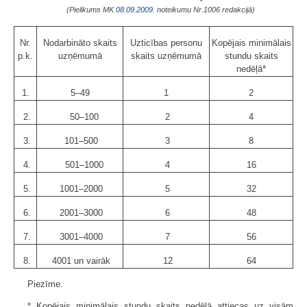
(Pielikums MK
08.09.2009.
noteikumu Nr.1006 redakcijā)
Nr.
Nodarbināto skaits
Uzticības personu
Kopējais minimālais
p.k.
uzņēmumā
skaits uzņēmumā
stundu skaits
nedēļā*
1.
5–49
1
2
2.
50–100
2
4
3.
101–500
3
8
4.
501–1000
4
16
5.
1001–2000
5
32
6.
2001–3000
6
48
7.
3001–4000
7
56
8.
4001 un vairāk
12
64
Piezīme.
* Kopējais minimālais stundu skaits nedēļā attiecas uz visām