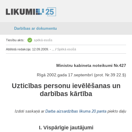
Darbības ar dokumentu
Tiesību akts:
spēkā esošs
Attēlotā redakcija: 12.09.2009. - ... /
Spēkā esošā
Ministru kabineta noteikumi Nr.427
Rīgā 2002.gada 17.septembrī (prot. Nr.39 22.§)
Uzticības personu ievēlēšanas un
darbības kārtība
Izdoti saskaņā ar
Darba aizsardzības likuma
20.panta
piekto daļu
I. Vispārīgie jautājumi