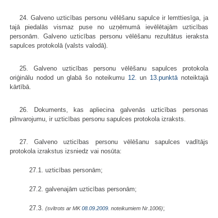
24. Galveno uzticības personu vēlēšanu sapulce ir lemttiesīga, ja
tajā piedalās vismaz puse no uzņēmumā ievēlētajām uzticības
personām. Galveno uzticības personu vēlēšanu rezultātus ieraksta
sapulces protokolā (valsts valodā).
25. Galveno uzticības personu vēlēšanu sapulces protokola
oriģinālu nodod un glabā šo noteikumu
12.
un
13.punktā
noteiktajā
kārtībā.
26. Dokuments, kas apliecina galvenās uzticības personas
pilnvarojumu, ir uzticības personu sapulces protokola izraksts.
27. Galveno uzticības personu vēlēšanu sapulces vadītājs
protokola izrakstus izsniedz vai nosūta:
27.1. uzticības personām;
27.2. galvenajām uzticības personām;
27.3.
;
(svītrots ar MK
08.09.2009.
noteikumiem Nr.1006)