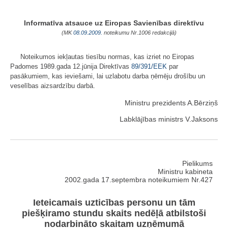
Informatīva atsauce uz Eiropas Savienības direktīvu
(MK
08.09.2009.
noteikumu Nr.1006 redakcijā)
Noteikumos iekļautas tiesību normas, kas izriet no Eiropas
Padomes 1989.gada 12.jūnija Direktīvas
89/391/EEK
par
pasākumiem, kas ieviešami, lai uzlabotu darba ņēmēju drošību un
veselības aizsardzību darbā.
Ministru prezidents A.Bērziņš
Labklājības ministrs V.Jaksons
Pielikums
Ministru kabineta
2002.gada 17.septembra noteikumiem Nr.427
Ieteicamais uzticības personu un tām
piešķiramo stundu skaits nedēļā atbilstoši
nodarbināto skaitam uzņēmumā