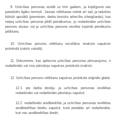
9. Uzticības personas ievēlē uz trim gadiem, ja koplīgumā nav
paredzēts ilgāks termiņš. Jaunas vēlēšanas notiek arī tad, ja radušies
būtiski apstākļi (piemēram, darba tiesisko attiecību izbeigšanās), kas
neļauj uzticības personai pildīt pienākumus, ja nodarbinātie uzticības
personu atsauc vai ja uzticības persona nevēlas turpināt pienākumu
pildīšanu.
10. Uzticības personu vēlēšanu rezultātus ieraksta sapulces
protokolā (valsts valodā).
11. Dokuments, kas apliecina uzticības personas pilnvarojumu, ir
nodarbināto vai viņu pārstāvju sapulces protokola izraksts.
12. Uzticības personu vēlēšanu sapulces protokola oriģinālu glabā:
12.1. pie darba devēja, ja uzticības personas ievēlētas
nodarbināto vai nodarbināto pārstāvju sapulcē;
12.2. nodarbināto arodbiedrībā, ja uzticības personas ievēlētas
arodbiedrības biedru sapulcē, kurā piedalās arī nodarbinātie,
kuri nav arodbiedrības biedri;