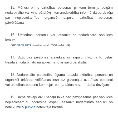
15. Mēnesi pirms uzticības personas pilnvaru termiņa beigām
nodarbinātie vai viņu pārstāvji, vai arodbiedrība informē darba devēju
par nepieciešamību organizēt sapulci uzticības personas
pārvēlēšanai.
16. Uzticības personu var atsaukt ar nodarbināto sapulces
lēmumu.
(MK
08.09.2009.
noteikumu Nr.1006 redakcijā)
17. Uzticības personas atsaukšanas sapulci rīko, ja to vēlas
trešdaļa nodarbināto un apliecina to ar savu parakstu.
18. Nodarbināto parakstītu lūgumu atsaukt uzticības personu un
organizēt ārkārtas vēlēšanas iesniedz galvenajai uzticības personai
vai uzticības personu komitejai, bet, ja tādas nav, — darba devējam.
19. Darba devējs divu nedēļu laikā pēc paziņošanas par sapulces
nepieciešamību nodrošina iespēju sasaukt nodarbināto sapulci šo
noteikumu
5.punktā
noteiktajā kārtībā.