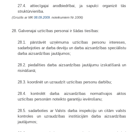
27.4. attiecīgajai arodbiedrībai, ja sapulci organizē tās
struktūrvienība.
(Grozīts ar MK
08.09.2009.
noteikumiem Nr.1006)
28. Galvenajai uzticības personai ir šādas tiesības:
28.1. pārstāvēt uzņēmuma uzticības personu intereses,
sadarbojoties ar darba devēju un darba aizsardzības speciālistu
darba aizsardzības jautājumos;
28.2. piedalīties darba aizsardzības jautājumu izskatīšanā un
risināšanā;
28.3. koordinēt un uzraudzīt uzticības personu darbību;
28.4. kontrolēt darba aizsardzības normatīvajos aktos
uzticības personām noteikto garantiju ievērošanu;
28.5. sadarboties ar Valsts darba inspekciju un citām valsts
kontroles un uzraudzības institūcijām darba aizsardzības
jautājumos;