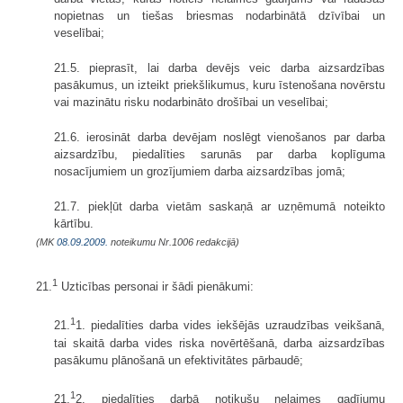
nopietnas un tiešas briesmas nodarbinātā dzīvībai un
veselībai;
21.5. pieprasīt, lai darba devējs veic darba aizsardzības
pasākumus, un izteikt priekšlikumus, kuru īstenošana novērstu
vai mazinātu risku nodarbināto drošībai un veselībai;
21.6. ierosināt darba devējam noslēgt vienošanos par darba
aizsardzību, pie­dalīties sarunās par darba koplīguma
nosacījumiem un grozījumiem darba aizsardzības jomā;
21.7. piekļūt darba vietām saskaņā ar uzņēmumā noteikto
kārtību.
(MK
08.09.2009.
noteikumu Nr.1006 redakcijā)
1
21.
Uzticības personai ir šādi pienākumi:
1
21.
1. piedalīties darba vides iekšējās uzraudzības veikšanā,
tai skaitā darba vides riska novērtēšanā, darba aizsardzības
pasākumu plānošanā un efektivitātes pārbaudē;
1
21.
2. piedalīties darbā notikušu nelaimes gadījumu