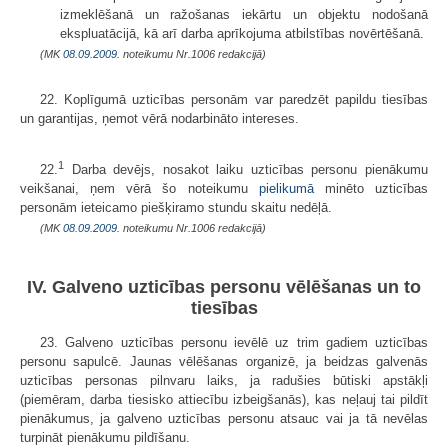
izmeklēšanā un ražošanas iekārtu un objektu nodošanā
ekspluatācijā, kā arī darba aprīkojuma atbilstības novērtēšanā.
(MK
08.09.2009.
noteikumu Nr.1006 redakcijā)
22. Koplīgumā uzticības personām var paredzēt papildu tiesības
un garantijas, ņemot vērā nodarbināto intereses.
1
22.
Darba devējs, nosakot laiku uzticības personu pienākumu
veikšanai, ņem vērā šo noteikumu
pielikumā
minēto uzticības
personām ieteicamo piešķiramo stundu skaitu nedēļā.
(MK
08.09.2009.
noteikumu Nr.1006 redakcijā)
IV. Galveno uzticības personu vēlēšanas un to
tiesības
23. Galveno uzticības personu ievēlē uz trim gadiem uzticības
personu sapulcē. Jaunas vēlēšanas organizē, ja beidzas galvenās
uzticības personas pilnvaru laiks, ja radušies būtiski apstākļi
(piemēram, darba tiesisko attiecību izbeigšanās), kas neļauj tai pildīt
pienākumus, ja galveno uzticības personu atsauc vai ja tā nevēlas
turpināt pienākumu pildīšanu.