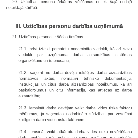
20. Uzticības personu ārkārtas vēlēšanas notiek šajā nodaļā
noteiktajā kārtībā.
III. Uzticības personu darbība uzņēmumā
21. Uzticības personai ir šādas tiesības:
21.1. brīvi izteikt pamatotu nodarbināto viedokli, kā arī savu
viedokli par uzņēmuma darba aizsardzības sistēmas
organizēšanu un īstenošanu;
21.2. saņemt no darba devēja iekšējos darba aizsardzības
normatīvos aktus, normatīvi tehnisko dokumentāciju,
instrukcijas un citus darba aizsardzības noteikumus, kā arī
paskaidrojumus un citu informāciju, kas attiecas uz darba
aizsardzību;
21.3. ierosināt darba devējam veikt darba vides riska faktoru
mērījumus, ja saņemtas nodarbināto sūdzības par veselībai
kaitīgiem darba vides riska faktoriem;
21.4. ierosināt veikt atkārtotu darba vides risku novērtēšanu
darba vietās, kurās noticis nelaimes gadījums vai radušās