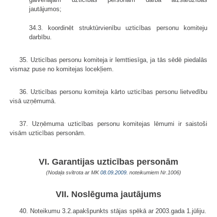
jautājumos;
34.3. koordinēt struktūrvienību uzticības personu komiteju
darbību.
35. Uzticības personu komiteja ir lemttiesīga, ja tās sēdē piedalās
vismaz puse no komitejas locekļiem.
36. Uzticības personu komiteja kārto uzticības personu lietvedību
visā uzņēmumā.
37. Uzņēmuma uzticības personu komitejas lēmumi ir saistoši
visām uzticības personām.
VI. Garantijas uzticības personām
(Nodaļa svītrota ar MK
08.09.2009.
noteikumiem Nr.1006)
VII. Noslēguma jautājums
40. Noteikumu 3.2.apakšpunkts stājas spēkā ar 2003.gada 1.jūliju.