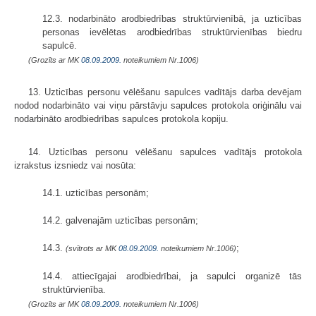
12.3. nodarbināto arodbiedrības struktūrvienībā, ja uzticības
personas ievēlētas arodbiedrības struktūrvienības biedru
sapulcē.
(Grozīts ar MK
08.09.2009.
noteikumiem Nr.1006)
13. Uzticības personu vēlēšanu sapulces vadītājs darba devējam
nodod nodarbināto vai viņu pārstāvju sapulces protokola oriģinālu vai
nodarbināto arodbiedrības sapulces protokola kopiju.
14. Uzticības personu vēlēšanu sapulces vadītājs protokola
izrakstus izsniedz vai nosūta:
14.1. uzticības personām;
14.2. galvenajām uzticības personām;
14.3.
;
(svītrots ar MK
08.09.2009.
noteikumiem Nr.1006)
14.4. attiecīgajai arodbiedrībai, ja sapulci organizē tās
struktūrvienība.
(Grozīts ar MK
08.09.2009.
noteikumiem Nr.1006)