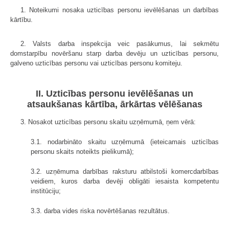
1. Noteikumi nosaka uzticības personu ievēlēšanas un darbības
kārtību.
2. Valsts darba inspekcija veic pasākumus, lai sekmētu
domstarpību novēršanu starp darba devēju un uzticības personu,
galveno uzticības personu vai uzticības personu komiteju.
II. Uzticības personu ievēlēšanas un
atsaukšanas kārtība, ārkārtas vēlēšanas
3. Nosakot uzticības personu skaitu uzņēmumā, ņem vērā:
3.1. nodarbināto skaitu uzņēmumā (ieteicamais uzticības
personu skaits noteikts pielikumā);
3.2. uzņēmuma darbības raksturu atbilstoši komercdarbības
veidiem, kuros darba devēji obligāti iesaista kompetentu
institūciju;
3.3. darba vides riska novērtēšanas rezultātus.