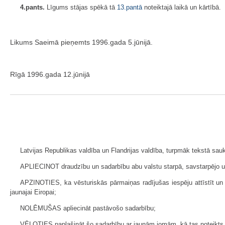
4.pants.
Līgums stājas spēkā tā
13.pantā
noteiktajā laikā un kārtībā.
Likums Saeimā pieņemts 1996.gada 5.jūnijā.
Rīgā 1996.gada 12.jūnijā
Latvijas Republikas valdība un Flandrijas valdība, turpmāk tekstā sau
APLIECINOT draudzību un sadarbību abu valstu starpā, savstarpējo uzt
APZINOTIES, ka vēsturiskās pārmaiņas radījušas iespēju attīstīt un 
jaunajai Eiropai;
NOLĒMUŠAS apliecināt pastāvošo sadarbību;
VĒLOTIES paplašināt šo sadarbību ar jaunām jomām, kā tas noteikts ša