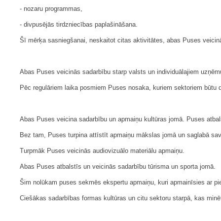
- nozaru programmas,
- divpusējās tirdzniecības paplašināšana.
Šī mērķa sasniegšanai, neskaitot citas aktivitātes, abas Puses veic
Abas Puses veicinās sadarbību starp valsts un individuālajiem uzņēm
Pēc regulāriem laika posmiem Puses nosaka, kuriem sektoriem būtu dod
Abas Puses veicina sadarbību un apmaiņu kultūras jomā. Puses atbalst
Bez tam, Puses turpina attīstīt apmaiņu mākslas jomā un saglabā sa
Turpmāk Puses veicinās audiovizuālo materiālu apmaiņu.
Abas Puses atbalstīs un veicinās sadarbību tūrisma un sporta jomā.
Šim nolūkam puses sekmēs ekspertu apmaiņu, kuri apmainīsies ar piere
Ciešākas sadarbības formas kultūras un citu sektoru starpā, kas minēt