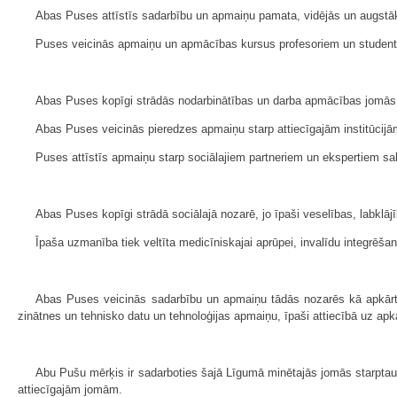
Abas Puses attīstīs sadarbību un apmaiņu pamata, vidējās un augstāk
Puses veicinās apmaiņu un apmācības kursus profesoriem un student
Abas Puses kopīgi strādās nodarbinātības un darba apmācības jomās
Abas Puses veicinās pieredzes apmaiņu starp attiecīgajām institūcijām
Puses attīstīs apmaiņu starp sociālajiem partneriem un ekspertiem sab
Abas Puses kopīgi strādā sociālajā nozarē, jo īpaši veselības, labklā
Īpaša uzmanība tiek veltīta medicīniskajai aprūpei, invalīdu integrēša
Abas Puses veicinās sadarbību un apmaiņu tādās nozarēs kā apkārtējā
zinātnes un tehnisko datu un tehnoloģijas apmaiņu, īpaši attiecībā uz ap
Abu Pušu mērķis ir sadarboties šajā Līgumā minētajās jomās starptauti
attiecīgajām jomām.