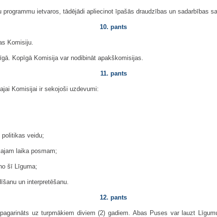
u programmu ietvaros, tādējādi apliecinot īpašās draudzības un sadarbības sa
10. pants
as Komisiju.
īgā. Kopīgā Komisija var nodibināt apakškomisijas.
11. pants
ajai Komisijai ir sekojoši uzdevumi:
 politikas veidu;
ākajam laika posmam;
 no šī Līguma;
dīšanu un interpretēšanu.
12. pants
i pagarināts uz turpmākiem diviem (2) gadiem. Abas Puses var lauzt Līgum