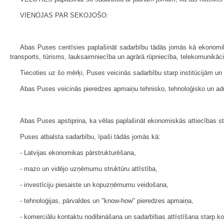
VIENOJAS PAR SEKOJOŠO:
Abas Puses centīsies paplašināt sadarbību tādās jomās kā ekonomika, z
transports, tūrisms, lauksaimniecība un agrārā rūpniecība, telekomunikāci
Tiecoties uz šo mērķi, Puses veicinās sadarbību starp institūcijām u
Abas Puses veicinās pieredzes apmaiņu tehnisko, tehnoloģisko un adm
Abas Puses apstiprina, ka vēlas paplašināt ekonomiskās attiecības sta
Puses atbalsta sadarbību, īpaši tādās jomās kā:
- Latvijas ekonomikas pārstrukturēšana,
- mazo un vidējo uzņēmumu struktūru attīstība,
- investīciju piesaiste un kopuzņēmumu veidošana,
- tehnoloģijas, pārvaldes un "know-how" pieredzes apmaiņa,
- komerciālu kontaktu nodibināšana un sadarbības attīstīšana starp k