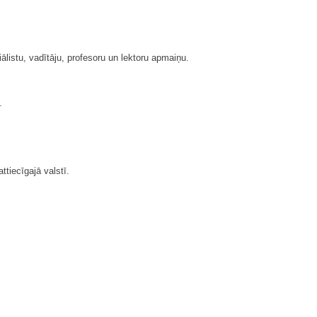
istu, vadītāju, profesoru un lektoru apmaiņu.
.
tiecīgajā valstī.