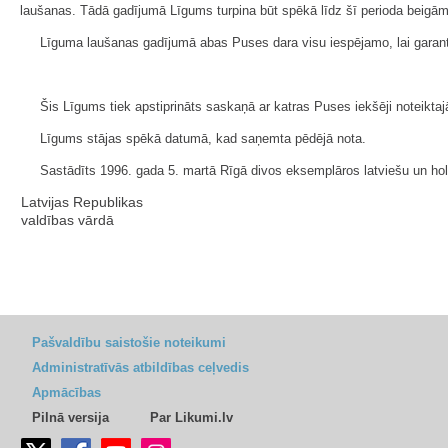
laušanas. Tādā gadījumā Līgums turpina būt spēkā līdz šī perioda beigām
Līguma laušanas gadījumā abas Puses dara visu iespējamo, lai garantē
Šis Līgums tiek apstiprināts saskaņā ar katras Puses iekšēji noteik
Līgums stājas spēkā datumā, kad saņemta pēdējā nota.
Sastādīts 1996. gada 5. martā Rīgā divos eksemplāros latviešu un hol
Latvijas Republikas
valdības vārdā
Pašvaldību saistošie noteikumi
Administratīvās atbildības ceļvedis
Apmācības
Pilnā versija
Par Likumi.lv