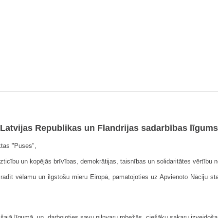
Latvijas Republikas un Flandrijas sadarbības līgums
ktas "Puses",
icību un kopējās brīvības, demokrātijas, taisnības un solidaritātes vērtību
radīt vēlamu un ilgstošu mieru Eiropā, pamatojoties uz Apvienoto Nāciju s
jā līgumā, un, darbojoties savu pilnvaru robežās, ciešāku sakaru izveidošana