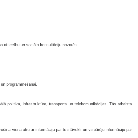
 attiecību un sociālo konsultāciju nozarēs.
ai un programmēšanai.
politika, infrastruktūra, transports un telekomunikācijas. Tās atbalsta
na viena otru ar informāciju par to stāvokli un vispārēju informāciju par