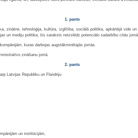
1. pants
inātne, tehnoloģija, kultūra, izglītība, sociālā politika, apkārtējā vide un
jas un mediju politika; šis saraksts neizslēdz potenciālo sadarbību citās jomā
n kompānijām, kuras darbojas augstākminētajās jomās.
inistratīvo zināšanu jomā.
2. pants
rp Latvijas Republiku un Flandriju.
ompānijām un institūcijām,