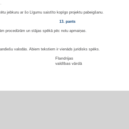
.
tu jebkuru ar šo Līgumu saistīto kopīgo projektu pabeigšanu.
13. pants
tajām procedūrām un stājas spēkā pēc notu apmaiņas.
andiešu valodās. Abiem tekstiem ir vienāds juridisks spēks.
Flandrijas
valdības vārdā