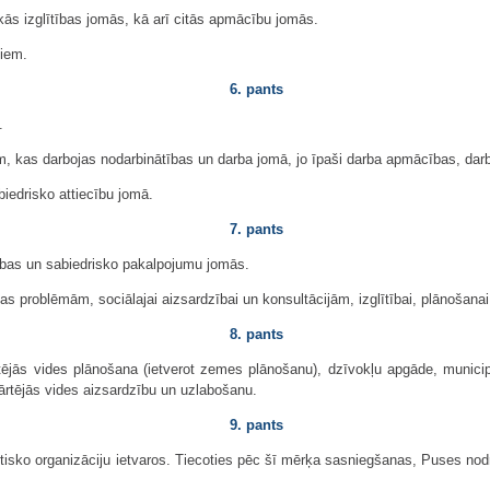
ās izglītības jomās, kā arī citās apmācību jomās.
iem.
6. pants
.
, kas darbojas nodarbinātības un darba jomā, jo īpaši darba apmācības, darba
iedrisko attiecību jomā.
7. pants
jības un sabiedrisko pakalpojumu jomās.
nas problēmām, sociālajai aizsardzībai un konsultācijām, izglītībai, plānošan
8. pants
s vides plānošana (ietverot zemes plānošanu), dzīvokļu apgāde, municipālā 
kārtējās vides aizsardzību un uzlabošanu.
9. pants
sko organizāciju ietvaros. Tiecoties pēc šī mērķa sasniegšanas, Puses nodroši