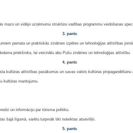
inās mazo un vidējo uzņēmumu struktūru vadības programmu veidošanas speciāl
3. pants
umiem pamata un praktiskās zinātnes izpētes un tehnoloģijas attīstības jomā
ama priekšroka, lai veicinātu abu Pušu zinātnes un tehnoloģijas attīstību.
4. pants
a kultūras attīstības pasākumus un savas valsts kultūras propagandēšanu at
vu kultūras mantojumu.
dzi un informāciju par tūrisma politiku.
as šajā līgumā, varētu turpmāk tikt noteiktas atsevišķi.
5. pants