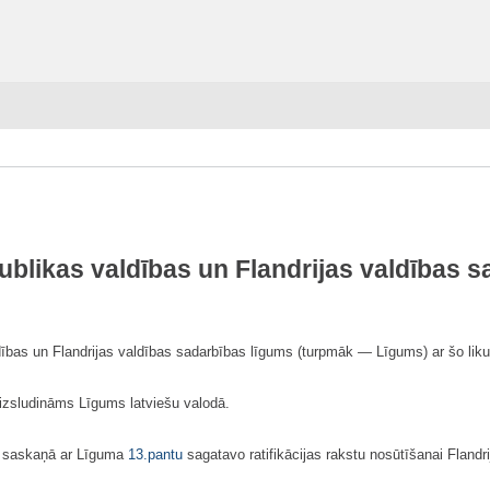
ublikas valdības un Flandrijas valdības 
ības un Flandrijas valdības sadarbības līgums (turpmāk — Līgums) ar šo liku
 izsludināms Līgums latviešu valodā.
un saskaņā ar Līguma
13.pantu
sagatavo ratifikācijas rakstu nosūtīšanai Flandri