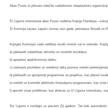
Abas Puses to pilnvaru robežās sadarbosies starptautisko organizācij
Šī Līguma īstenošanai abas Puses nodibina Kopīgu Flandrijas—Latvij
Šī Komisija sasauc sapulci vismaz reizi gadā, pārmaiņus Briselē un R
Kopīgās Komisijas vada valdības iecelti ministri vai to vietnieki. Kopīg
a) pārbaudīt sadarbības attīstību un novērtēt rezultātus;
b) apspriest apakškomisiju darbu;
c) saskaņot prioritātes un noteiktos laika posmos noteikt pielietojamās
d) pārbaudīt un apstiprināt programmas un projektus, kas plānoti tuv
e) meklēt un kontrolēt atbilstošu finansējumu programmām, kas izriet
f) apsvērt visas problēmas, kas attiecas uz šī Līguma īstenošanu, va
Šis Līgums ir noslēgts uz pieciem (5) gadiem. Tas tiek automātisk