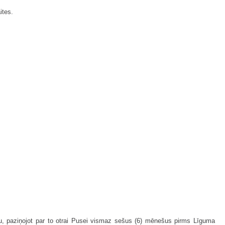
ites.
u, paziņojot par to otrai Pusei vismaz sešus (6) mēnešus pirms Līguma