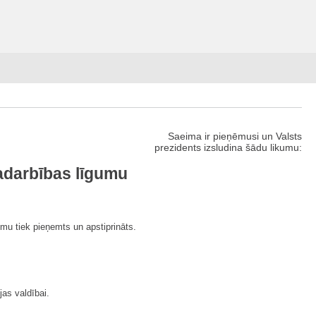
Saeima ir pieņēmusi un Valsts
prezidents izsludina šādu likumu:
sadarbības līgumu
mu tiek pieņemts un apstiprināts.
jas valdībai.