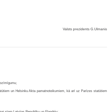
Valsts prezidents G.Ulmanis
 nozīmīgumu;
tatūtiem un Helsinku Akta pamatnoteikumiem, kā arī uz Parīzes statūtiem
i starp Latvijas Republiku un Flandriju;