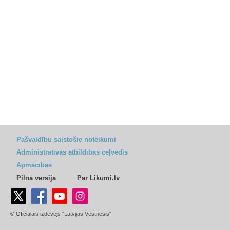
Pašvaldību saistošie noteikumi
Administratīvās atbildības ceļvedis
Apmācības
Pilnā versija
Par Likumi.lv
© Oficiālais izdevējs "Latvijas Vēstnesis"