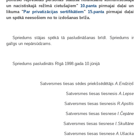
un nacistiskajā režīmā cietušajiem"
10.panta
pirmajai daļai un
likuma "
Par privatizācijas sertifikātiem
"
15.panta
pirmajai daļai
un spēkā neesošiem no to izdošanas brīža.
Spriedums stājas spēkā tā pasludināšanas brīdī. Spriedums ir
galīgs un nepārsūdzams.
Spriedums pasludināts Rīgā 1998.gada 10.jūnijā
Satversmes tiesas sēdes priekšsēdētājs
A.Endziņš
Satversmes tiesas tiesnesis
A.Lepse
Satversmes tiesas tiesnesis
R.Apsītis
Satversmes tiesas tiesnese
I.Čepāne
Satversmes tiesas tiesnese
I.Skultāne
Satversmes tiesas tiesnese
A.Ušacka