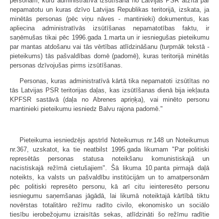
personām, kuru administratīvā izsūtīšana no Latvijas PSR atzīta par
nepamatotu un kuras dzīvo Latvijas Republikas teritorijā, izskata, ja
minētās personas (pēc viņu nāves - mantinieki) dokumentus, kas
apliecina administratīvās izsūtīšanas nepamatotības faktu, ir
saņēmušas tikai pēc 1996.gada 1.marta un ir iesniegušas pieteikumu
par mantas atdošanu vai tās vērtības atlīdzināšanu (turpmāk tekstā -
pieteikums) tās pašvaldības domē (padomē), kuras teritorijā minētās
personas dzīvojušas pirms izsūtīšanas.
Personas, kuras administratīvā kārtā tika nepamatoti izsūtītas no
tās Latvijas PSR teritorijas daļas, kas izsūtīšanas dienā bija iekļauta
KPFSR sastāvā (daļa no Abrenes apriņķa), vai minēto personu
mantinieki pieteikumu iesniedz Balvu rajona padomē."
Pieteikuma iesniedzējs apstrīd Noteikumus nr.148 un Noteikumus
nr.367, uzskatot, ka tie neatbilst 1995.gada likumam "Par politiski
represētās personas statusa noteikšanu komunistiskajā un
nacistiskajā režīmā cietušajiem". Šā likuma 10.panta pirmajā daļā
noteikts, ka valsts un pašvaldību institūcijām un to amatpersonām
pēc politiski represēto personu, kā arī citu ieinteresēto personu
iesniegumu saņemšanas jāgādā, lai likumā noteiktajā kārtībā tiktu
novērstas totalitāro režīmu radīto civilo, ekonomisko un sociālo
tiesību ierobežojumu izraisītās sekas, atlīdzināti šo režīmu radītie