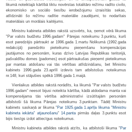
likumā noteiktajā kārtībā tiktu novērstas totalitāro režīmu radīto civilo,
ekonomisko un sociālo tiesību ierobežojumu izraisītās sekas,
atlīdzināti šo režīmu radītie materiālie zaudējumi, to nodarītais
materiālais un morālais kaitējums.
Ministru kabineta atbildes rakstā uzsvērts, ka, ņemot vērā likuma
"Par valsts budžetu 1996.gadam" Pārejas noteikumu 3.punktu, kurš
esot paredzējis pārtraukt ar 1996.gada 1.martu Nolikumā (1992.gada
redakcijā) paredzēto pieteikumu pieņemšanu kompensācijas
jautājumos no personām, kuras dzīvo Latvijas Republikas teritorijā,
pašvaldību domes (padomes) esot pārtraukušas pieņemt pieteikumus
par mantas atdošanu vai tās vērtības atlīdzināšanu, bet Ministru
kabinets 1996.gada 23.aprīlī izdevis tam atbilstošus noteikumus
nr.148, kuri stājušies spēkā 1996.gada 1.maijā.
Vienlaikus atbildes rakstā norādīts, ka likumā "Par valsts budžetu
1996.gadam" neesot bijusi noteikta kārtība, kādā atdodama manta vai
kompensējama tās vērtība administratīvi izsūtītajām personām
atbilstoši šā likuma Pārejas noteikumu 3.punktam. Tādēļ Ministru
kabinets saskaņā ar likuma "
Par 1925.gada 1.aprīļa likuma "Ministru
kabineta iekārta" atjaunošanu
"
14.panta
pirmās daļas 3.punktu esot
bijis tiesīgs izdot attiecīgus noteikumus.
Ministru kabineta atbildes rakstā atzīts, ka atbilstoši likuma "
Par