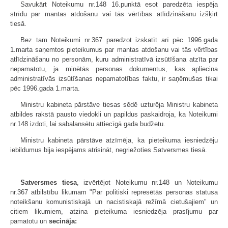
Savukārt Noteikumu nr.148 16.punktā esot paredzēta iespēja
strīdu par mantas atdošanu vai tās vērtības atlīdzināšanu izšķirt
tiesā.
Bez tam Noteikumi nr.367 paredzot izskatīt arī pēc 1996.gada
1.marta saņemtos pieteikumus par mantas atdošanu vai tās vērtības
atlīdzināšanu no personām, kuru administratīvā izsūtīšana atzīta par
nepamatotu, ja minētās personas dokumentus, kas apliecina
administratīvās izsūtīšanas nepamatotības faktu, ir saņēmušas tikai
pēc 1996.gada 1.marta.
Ministru kabineta pārstāve tiesas sēdē uzturēja Ministru kabineta
atbildes rakstā pausto viedokli un papildus paskaidroja, ka Noteikumi
nr.148 izdoti, lai sabalansētu attiecīgā gada budžetu.
Ministru kabineta pārstāve atzīmēja, ka pieteikuma iesniedzēju
iebildumus bija iespējams atrisināt, negriežoties Satversmes tiesā.
Satversmes tiesa
, izvērtējot Noteikumu nr.148 un Noteikumu
nr.367 atbilstību likumam "Par politiski represētās personas statusa
noteikšanu komunistiskajā un nacistiskajā režīmā cietušajiem" un
citiem likumiem, atzina pieteikuma iesniedzēja prasījumu par
pamatotu un
secināja: