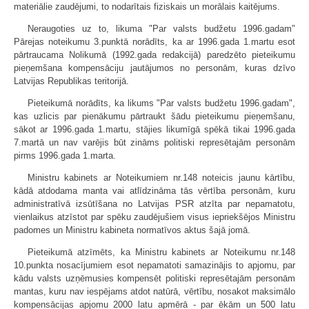
materiālie zaudējumi, to nodarītais fiziskais un morālais kaitējums.
Neraugoties uz to, likuma "Par valsts budžetu 1996.gadam"
Pārejas noteikumu 3.punktā norādīts, ka ar 1996.gada 1.martu esot
pārtraucama Nolikumā (1992.gada redakcijā) paredzēto pieteikumu
pieņemšana kompensāciju jautājumos no personām, kuras dzīvo
Latvijas Republikas teritorijā.
Pieteikumā norādīts, ka likums "Par valsts budžetu 1996.gadam",
kas uzlicis par pienākumu pārtraukt šādu pieteikumu pieņemšanu,
sākot ar 1996.gada 1.martu, stājies likumīgā spēkā tikai 1996.gada
7.martā un nav varējis būt zināms politiski represētajām personām
pirms 1996.gada 1.marta.
Ministru kabinets ar Noteikumiem nr.148 noteicis jaunu kārtību,
kādā atdodama manta vai atlīdzināma tās vērtība personām, kuru
administratīvā izsūtīšana no Latvijas PSR atzīta par nepamatotu,
vienlaikus atzīstot par spēku zaudējušiem visus iepriekšējos Ministru
padomes un Ministru kabineta normatīvos aktus šajā jomā.
Pieteikumā atzīmēts, ka Ministru kabinets ar Noteikumu nr.148
10.punkta nosacījumiem esot nepamatoti samazinājis to apjomu, par
kādu valsts uzņēmusies kompensēt politiski represētajām personām
mantas, kuru nav iespējams atdot natūrā, vērtību, nosakot maksimālo
kompensācijas apjomu 2000 latu apmērā - par ēkām un 500 latu