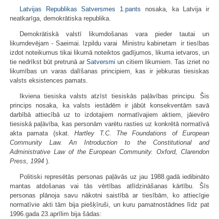
Latvijas Republikas Satversmes
1.pants
nosaka, ka Latvija ir
neatkarīga, demokrātiska republika.
Demokrātiskā valstī likumdošanas vara pieder tautai un
likumdevējam - Saeimai. Izpildu varai  Ministru kabinetam  ir tiesības
izdot noteikumus tikai likumā noteiktos gadījumos, likuma ietvaros, un
tie nedrīkst būt pretrunā ar
Satversmi
un citiem likumiem. Tas izriet no
likumības un varas dalīšanas principiem, kas ir jebkuras tiesiskas
valsts eksistences pamats.
Ikviena tiesiska valsts atzīst tiesiskās paļāvības principu. Šis
princips nosaka, ka valsts iestādēm ir jābūt konsekventām savā
darbībā attiecībā uz to izdotajiem normatīvajiem aktiem, jāievēro
tiesiskā paļāvība, kas personām varētu rasties uz konkrētā normatīvā
akta pamata (skat.
Hartley T.C. The Foundations of European
Community Law. An Introduction to the Constitutional and
Administrative Law of the European Community. Oxford, Clarendon
Press, 1994
).
Politiski represētās personas paļāvās uz jau 1988.gadā iedibināto
mantas atdošanas vai tās vērtības atlīdzināšanas kārtību. Šīs
personas plānoja savu nākotni saistībā ar tiesībām, ko attiecīgie
normatīvie akti tām bija piešķīruši, un kuru pamatnostādnes līdz pat
1996.gada 23.aprīlim bija šādas: