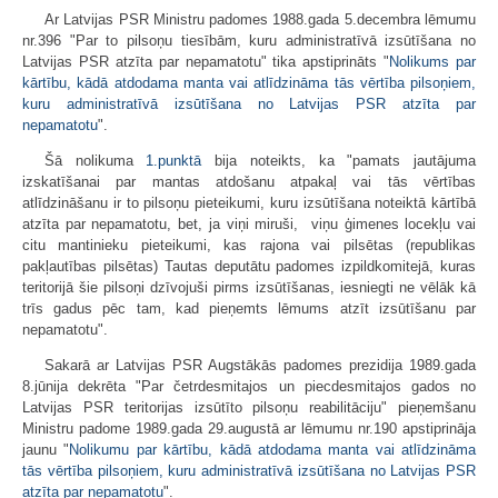
Ar Latvijas PSR Ministru padomes 1988.gada 5.decembra lēmumu
nr.396 "Par to pilsoņu tiesībām, kuru administratīvā izsūtīšana no
Latvijas PSR atzīta par nepamatotu" tika apstiprināts "
Nolikums par
kārtību, kādā atdodama manta vai atlīdzināma tās vērtība pilsoņiem,
kuru administratīvā izsūtīšana no Latvijas PSR atzīta par
nepamatotu
".
Šā nolikuma
1.punktā
bija noteikts, ka "pamats jautājuma
izskatīšanai par mantas atdošanu atpakaļ vai tās vērtības
atlīdzināšanu ir to pilsoņu pieteikumi, kuru izsūtīšana noteiktā kārtībā
atzīta par nepamatotu, bet, ja viņi miruši,  viņu ģimenes locekļu vai
citu mantinieku pieteikumi, kas rajona vai pilsētas (republikas
pakļautības pilsētas) Tautas deputātu padomes izpildkomitejā, kuras
teritorijā šie pilsoņi dzīvojuši pirms izsūtīšanas, iesniegti ne vēlāk kā
trīs gadus pēc tam, kad pieņemts lēmums atzīt izsūtīšanu par
nepamatotu".
Sakarā ar Latvijas PSR Augstākās padomes prezidija 1989.gada
8.jūnija dekrēta "Par četrdesmitajos un piecdesmitajos gados no
Latvijas PSR teritorijas izsūtīto pilsoņu reabilitāciju" pieņemšanu
Ministru padome 1989.gada 29.augustā ar lēmumu nr.190 apstiprināja
jaunu "
Nolikumu par kārtību, kādā atdodama manta vai atlīdzināma
tās vērtība pilsoņiem, kuru administratīvā izsūtīšana no Latvijas PSR
atzīta par nepamatotu
".