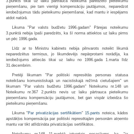
3.punkts tikai uz laiku pārtrauca Nolikumā paredzēto pieteikumu
pieņemšanu, pie tam vienīgi kompensāciju jautājumos, neparedzot
ierobežojumus tādu pieteikumu pieņemšanai, kad mantu ir iespējams
atdot natūrā.
Likuma "Par valsts budžetu 1996.gadam" Pārejas noteikumu
3.punktā nebija īpaši paredzēts, ka šī norma attiektos uz laiku pirms
un pēc 1996.gada.
Līdz ar to Ministru kabinets nebija pilnvarots noteikt likumā
neparedzētus termiņus, jo likumdevējs nepārprotami norādīja, ka
ierobežojums attiecās tikai uz laiku no 1996.gada 1.marta līdz
31.decembrim.
Pretēji likumam "Par politiski represētās personas statusa
noteikšanu komunistiskajā un nacistiskajā režīmā cietušajiem" un
likumam "Par valsts budžetu 1996.gadam" Noteikumu nr.148 un
Noteikumu nr.367 2.punkts nevis uz laiku pārtrauca pieteikumu
pieņemšanu kompensāciju jautājumos, bet gan vispār izbeidza šo
pieteikumu pieņemšanu.
Likuma "
Par privatizācijas sertifikātiem
"
15.pants
noteica, kādos
apstākļos kompensācija par politiski represētajām personām atņemto
mantu var tikt atlīdzināta privatizācijas sertifikātos.
Noteikumu nr.148 11.punktā ietvertais nosacījums, ka, "ja