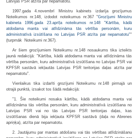
Latvijas PSR atzīta par nepamatotu.
1997.gada 4.novembrī Ministru kabinets izdarīja grozījumus
Noteikumos nr.148, izdodot noteikumus nr.367 "
Grozījumi Ministru
kabineta 1996.gada 23.aprīļa noteikumos nr.148 "Kārtība, kādā
atdodama manta vai atlīdzināma tās vērtība personām, kuru
administratīvā izsūtīšana no Latvijas PSR atzīta par nepamatotu"
"
(turpmāk  Noteikumi nr.367).
Ar šiem grozījumiem Noteikumu nr.148 nosaukums tika izteikts
jaunā redakcijā: "Kārtība, kādā atdodama manta vai atlīdzināma tās
vērtība personām, kuru administratīvā izsūtīšana no Latvijas PSR vai
KPFSR sastāvā iekļautās Latvijas PSR teritorijas daļas atzīta par
nepamatotu".
Vienlaikus tika izdarīti grozījumi Noteikumu nr.148 pirmajā un
otrajā punktā, izsakot tos šādā redakcijā:
"1. Šie noteikumi nosaka kārtību, kādā atdodama manta vai
atlīdzināma tās vērtība personām, kuru administratīvā izsūtīšana no
Latvijas PSR vai no tās Latvijas PSR teritorijas daļas, kas
izsūtīšanas dienā bija iekļauta KPFSR sastāvā (daļa no Abrenes
apriņķa), atzīta par nepamatotu.
2. Jautājumu par mantas atdošanu vai tās vērtības atlīdzināšanu