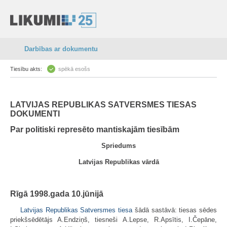
Darbības ar dokumentu
Tiesību akts:
spēkā esošs
LATVIJAS REPUBLIKAS SATVERSMES TIESAS
DOKUMENTI
Par politiski represēto mantiskajām tiesībām
Spriedums
Latvijas Republikas vārdā
Rīgā 1998.gada 10.jūnijā
Latvijas Republikas Satversmes tiesa
šādā sastāvā: tiesas sēdes
priekšsēdētājs A.Endziņš,
tiesneši A.Lepse, R.Apsītis, I.Čepāne,