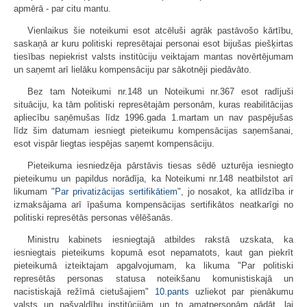
apmērā - par citu mantu.
Vienlaikus šie noteikumi esot atcēluši agrāk pastāvošo kārtību,
saskaņā ar kuru politiski represētajai personai esot bijušas piešķirtas
tiesības nepiekrist valsts institūciju veiktajam mantas novērtējumam
un saņemt arī lielāku kompensāciju par sākotnēji piedāvāto.
Bez tam Noteikumi nr.148 un Noteikumi nr.367 esot radījuši
situāciju, ka tām politiski represētajām personām, kuras reabilitācijas
apliecību saņēmušas līdz 1996.gada 1.martam un nav paspējušas
līdz šim datumam iesniegt pieteikumu kompensācijas saņemšanai,
esot vispār liegtas iespējas saņemt kompensāciju.
Pieteikuma iesniedzēja pārstāvis tiesas sēdē uzturēja iesniegto
pieteikumu un papildus norādīja, ka Noteikumi nr.148 neatbilstot arī
likumam "
Par privatizācijas sertifikātiem
", jo nosakot, ka atlīdzība ir
izmaksājama arī īpašuma kompensācijas sertifikātos neatkarīgi no
politiski represētās personas vēlēšanās.
Ministru kabinets iesniegtajā atbildes rakstā uzskata, ka
iesniegtais pieteikums kopumā esot nepamatots, kaut gan piekrīt
pieteikumā izteiktajam apgalvojumam, ka likuma "Par politiski
represētās personas statusa noteikšanu komunistiskajā un
nacistiskajā režīmā cietušajiem"
10.pants
uzliekot par pienākumu
valsts un pašvaldību institūcijām un to amatpersonām gādāt, lai