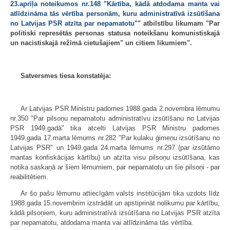
23.aprīļa noteikumos nr.148 "Kārtība, kādā atdodama manta vai
atlīdzināma tās vērtība personām, kuru administratīvā izsūtīšana
no Latvijas PSR atzīta par nepamatotu"
" atbilstību likumam "Par
politiski represētās personas statusa noteikšanu komunistiskajā
un nacistiskajā režīmā cietušajiem" un citiem likumiem".
Satversmes tiesa konstatēja:
Ar Latvijas PSR Ministru padomes 1988.gada 2.novembra lēmumu
nr.350 "Par pilsoņu nepamatotu administratīvu izsūtīšanu no Latvijas
PSR 1949.gadā" tika atcelti Latvijas PSR Ministru padomes
1949.gada 17.marta lēmums nr.282 "Par kulaku ģimeņu izsūtīšanu no
Latvijas PSR" un 1949.gada 24.marta lēmums nr.297 (par izsūtāmo
mantas konfiskācijas kārtību) un atzīta visu pilsoņu izsūtīšana, kas
notika saskaņā ar šiem lēmumiem, par nepamatotu un šie pilsoņi - par
reabilitētiem.
Ar šo pašu lēmumu attiecīgām valsts institūcijām tika uzdots līdz
1988.gada 15.novembrim izstrādāt un apstiprināt nolikumu par kārtību,
kādā pilsoņiem, kuru administratīvā izsūtīšana no Latvijas PSR atzīta
par nepamatotu, atdodama manta vai atlīdzināma tās vērtība.