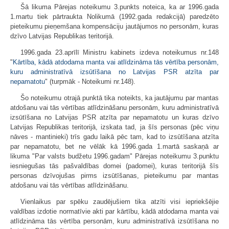
Šā likuma Pārejas noteikumu 3.punkts noteica, ka ar 1996.gada
1.martu tiek pārtraukta Nolikumā (1992.gada redakcijā) paredzēto
pieteikumu pieņemšana kompensāciju jautājumos no personām, kuras
dzīvo Latvijas Republikas teritorijā.
1996.gada 23.aprīlī Ministru kabinets izdeva noteikumus nr.148
"
Kārtība, kādā atdodama manta vai atlīdzināma tās vērtība personām,
kuru administratīvā izsūtīšana no Latvijas PSR atzīta par
nepamatotu
" (turpmāk - Noteikumi nr.148).
Šo noteikumu otrajā punktā tika noteikts, ka jautājumu par mantas
atdošanu vai tās vērtības atlīdzināšanu personām, kuru administratīvā
izsūtīšana no Latvijas PSR atzīta par nepamatotu un kuras dzīvo
Latvijas Republikas teritorijā, izskata tad, ja šīs personas (pēc viņu
nāves - mantinieki) trīs gadu laikā pēc tam, kad to izsūtīšana atzīta
par nepamatotu, bet ne vēlāk kā 1996.gada 1.martā saskaņā ar
likuma "Par valsts budžetu 1996.gadam" Pārejas noteikumu 3.punktu
iesniegušas tās pašvaldības domei (padomei), kuras teritorijā šīs
personas dzīvojušas pirms izsūtīšanas, pieteikumu par mantas
atdošanu vai tās vērtības atlīdzināšanu.
Vienlaikus par spēku zaudējušiem tika atzīti visi iepriekšējie
valdības izdotie normatīvie akti par kārtību, kādā atdodama manta vai
atlīdzināma tās vērtība personām, kuru administratīvā izsūtīšana no