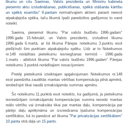
likumu un citu Saeimas, Valsts prezidenta un Ministru kabineta
pieņemto aktu izsludināšanas, publicēšanas, spēkā stāšanās kārtību
un spēkā esamību
"
9.pantam
normatīvajiem aktiem parasti neesot
atpakaļejoša spēka, taču likumā īpaši paredzētos gadījumos to varot
noteikt.
Saeima, pieņemot likumu "Par valsts budžetu 1996.gadam"
1996.gada 15.februārī, un Valsts prezidents, izsludinot likumu
1996.gada 6.martā, ar šā likuma Pārejas noteikumu 3.punktu esot
piešķīruši šim punktam atpakaļejošu spēku. Līdz ar to Noteikumos
nr.148 norādītais pieteikumu iesniegšanas termiņš - 1996.gada
1.marts - atbilstot likuma "Par valsts budžetu 1996.gadam" Pārejas
noteikumu 3.punktā norādītajiem nosacījumiem.
Pretēji pieteikumā izteiktajam apgalvojumam Noteikumos nr.148
esot paredzēta zaudētās mantas vērtības kompensācija pilnā apmērā,
ierobežojot tikai naudā izmaksājamās summas apmēru.
Šo noteikumu 11.punktā esot noteikts, ka gadījumā, ja pieteikuma
iesniedzējam izmaksājamās kompensācijas summa nesedz mantas
reālo vērtību vai izmaksāta tikai par mantas daļu, kompensācija par
pārējo daļu aprēķināma un izsniedzama īpašuma kompensācijas
sertifikātos, kā to paredzot arī likuma "
Par privatizācijas sertifikātiem
"
10.panta
otrā daļa un
15.pants
.