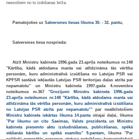
neesošiem no to izdošanas brīža.
Pamatojoties uz
Satversmes tiesas likuma
30.
-
32. pantu
,
Satversmes tiesa nosprieda:
Atzīt Ministru kabineta 1996.gada 23.aprīļa noteikumus nr.148
"Kārtība, kādā atdodama manta vai atlīdzināma tās vērtība
personām, kuru administratīvā izsūtīšana no Latvijas PSR vai
KPFSR sastāvā iekļautās Latvijas PSR teritorijas daļas atzīta par
nepamatotu" un Ministru kabineta 1997.gada 4.novembra
noteikumus nr.367 "
Grozījumi Ministru kabineta 1996.gada
23.aprīļa noteikumos nr.148 "Kārtība, kādā atdodama manta vai
atlīdzināma tās vērtība personām, kuru administratīvā izsūtīšana
no Latvijas PSR atzīta par nepamatotu"
" par neatbilstošiem
Ministru kabineta iekārtas likuma
14.panta
otrajai daļai, likuma
"
Par likumu un citu Saeimas, Valsts prezidenta un Ministru
kabineta pieņemto aktu izsludināšanas, publicēšanas, spēkā
stāšanās kārtību un spēkā esamību
"
9.pantam
, likuma "Par
politiski represētās personas statusa noteikšanu komunistiskajā