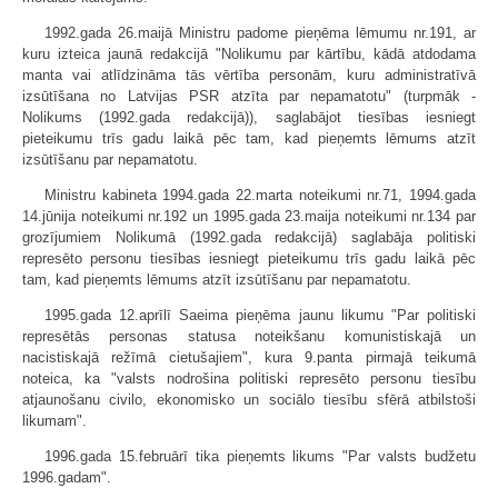
1992.gada 26.maijā Ministru padome pieņēma lēmumu nr.191, ar
kuru izteica jaunā redakcijā "Nolikumu par kārtību, kādā atdodama
manta vai atlīdzināma tās vērtība personām, kuru administratīvā
izsūtīšana no Latvijas PSR atzīta par nepamatotu" (turpmāk -
Nolikums (1992.gada redakcijā)), saglabājot tiesības iesniegt
pieteikumu trīs gadu laikā pēc tam, kad pieņemts lēmums atzīt
izsūtīšanu par nepamatotu.
Ministru kabineta 1994.gada 22.marta noteikumi nr.71, 1994.gada
14.jūnija noteikumi nr.192 un 1995.gada 23.maija noteikumi nr.134 par
grozījumiem Nolikumā (1992.gada redakcijā) saglabāja politiski
represēto personu tiesības iesniegt pieteikumu trīs gadu laikā pēc
tam, kad pieņemts lēmums atzīt izsūtīšanu par nepamatotu.
1995.gada 12.aprīlī Saeima pieņēma jaunu likumu "Par politiski
represētās personas statusa noteikšanu komunistiskajā un
nacistiskajā režīmā cietušajiem", kura 9.panta pirmajā teikumā
noteica, ka "valsts nodrošina politiski represēto personu tiesību
atjaunošanu civilo, ekonomisko un sociālo tiesību sfērā atbilstoši
likumam".
1996.gada 15.februārī tika pieņemts likums "Par valsts budžetu
1996.gadam".