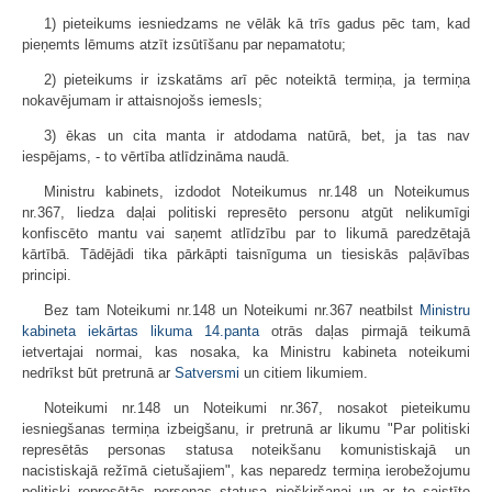
1) pieteikums iesniedzams ne vēlāk kā trīs gadus pēc tam, kad
pieņemts lēmums atzīt izsūtīšanu par nepamatotu;
2) pieteikums ir izskatāms arī pēc noteiktā termiņa, ja termiņa
nokavējumam ir attaisnojošs iemesls;
3) ēkas un cita manta ir atdodama natūrā, bet, ja tas nav
iespējams, - to vērtība atlīdzināma naudā.
Ministru kabinets, izdodot Noteikumus nr.148 un Noteikumus
nr.367, liedza daļai politiski represēto personu atgūt nelikumīgi
konfiscēto mantu vai saņemt atlīdzību par to likumā paredzētajā
kārtībā. Tādējādi tika pārkāpti taisnīguma un tiesiskās paļāvības
principi.
Bez tam Noteikumi nr.148 un Noteikumi nr.367 neatbilst
Ministru
kabineta iekārtas likuma
14.panta
otrās daļas pirmajā teikumā
ietvertajai normai, kas nosaka, ka Ministru kabineta noteikumi
nedrīkst būt pretrunā ar
Satversmi
un citiem likumiem.
Noteikumi nr.148 un Noteikumi nr.367, nosakot pieteikumu
iesniegšanas termiņa izbeigšanu, ir pretrunā ar likumu "Par politiski
represētās personas statusa noteikšanu komunistiskajā un
nacistiskajā režīmā cietušajiem", kas neparedz termiņa ierobežojumu
politiski represētās personas statusa piešķiršanai un ar to saistīto