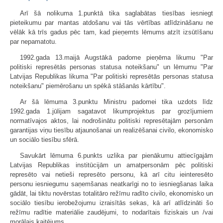
Arī šā nolikuma 1.punktā tika saglabātas tiesības iesniegt
pieteikumu par mantas atdošanu vai tās vērtības atlīdzināšanu ne
vēlāk kā trīs gadus pēc tam, kad pieņemts lēmums atzīt izsūtīšanu
par nepamatotu.
1992.gada 13.maijā Augstākā padome pieņēma likumu "Par
politiski represētās personas statusa noteikšanu" un lēmumu "Par
Latvijas Republikas likuma "Par politiski represētās personas statusa
noteikšanu" piemērošanu un spēkā stāšanās kārtību".
Ar šā lēmuma 3.punktu Ministru padomei tika uzdots līdz
1992.gada 1.jūlijam sagatavot likumprojektus par grozījumiem
normatīvajos aktos, lai nodrošinātu politiski represētajām personām
garantijas viņu tiesību atjaunošanai un realizēšanai civilo, ekonomisko
un sociālo tiesību sfērā.
Savukārt lēmuma 6.punkts uzlika par pienākumu attiecīgajām
Latvijas Republikas institūcijām un amatpersonām pēc politiski
represēto vai netieši represēto personu, kā arī citu ieinteresēto
personu iesniegumu saņemšanas neatkarīgi no to iesniegšanas laika
gādāt, lai tiktu novērstas totalitāro režīmu radīto civilo, ekonomisko un
sociālo tiesību ierobežojumu izraisītās sekas, kā arī atlīdzināti šo
režīmu radītie materiālie zaudējumi, to nodarītais fiziskais un /vai
morālais kaitējums.