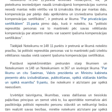
pieteikuma iesniedzējam naudā izmaksājamā kompensācijas summa
nesedz mantas reālo vērtību vai tā izmaksāta tikai par mantas daļu,
kompensācija par pārējo daļu aprēķināma un izsniedzama īpašuma
kompensācijas sertifikātos", ir pretrunā ar likuma "
Par privatizācijas
sertifikātiem
"
15.panta
pirmo daļu, kurā ir noteikts, ka "politiski
represētās personas vai to mantinieki pēc savas vēlēšanās
kompensāciju par atņemto mantu var saņemt īpašuma kompensācijas
sertifikātos".
Tādējādi Noteikumu nr.148 11.punkts ir pretrunā ar likumā noteikto
prasību, lai politiski represētās personas vai to mantinieki paši izteiktu
vēlēšanos naudas vietā saņemt īpašuma kompensācijas sertifikātus.
Pastāvot iepriekšminētām pretrunām starp likumiem un
Noteikumiem nr.148 un Noteikumiem nr.367 un ievērojot likuma "
Par
likumu un citu Saeimas, Valsts prezidenta un Ministru kabineta
pieņemto aktu izsludināšanas, publicēšanas, spēkā stāšanās kārtību
un spēkā esamību
"
9.pantu
, šie noteikumi ir atzīstami par spēkā
neesošiem.
Izvērtējot taisnīguma, likumības, varas dalīšanas un tiesiskās
paļāvības principus un ņemot vērā to, ka apstrīdētie normatīvie akti
pasliktināja politiski represēto personu stāvokli un nelikumīgi liedza
tām realizēt savas tiesības, minētie noteikumi atzīstami par spēkā