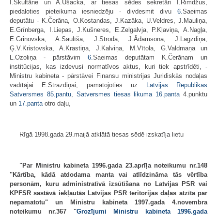
I.Skultāne un A.Ušacka, ar
tiesas sēdes sekretāri I.Rimdžus,
piedaloties pieteikuma
iesniedzēju - divdesmit divu
6.
Saeimas
deputātu - K.Čerāna,
O.Kostandas, J.Kazāka, U.Veldres, J.Mauliņa,
E.Grīnberga,
I.Liepas, J.Kušneres, E.Zelgalvja, P.Kļaviņa, A.Nagļa,
E.Grinovska, A.Saulīša, J.Stroda, J.Ādamsona, J.Lagzdiņa,
Ģ.V.Kristovska, A.Krastiņa, J.Kalviņa, M.Vītola, G.Valdmaņa un
L.Ozoliņa - pārstāvim
6.
Saeimas deputātam K.Čerānam un
institūcijas, kas izdevusi normatīvos aktus, kuri tiek apstrīdēti, -
Ministru kabineta - pārstāvei Finansu ministrijas Juridiskās nodaļas
vadītājai E.Strazdiņai, pamatojoties uz
Latvijas Republikas
Satversmes
85.pantu
,
Satversmes tiesas likuma
16.panta
4.punktu
un
17.panta
otro daļu,
Rīgā 1998.gada 29.maijā atklātā tiesas sēdē izskatīja lietu
"Par Ministru kabineta 1996.gada 23.aprīļa noteikumu nr.148
"Kārtība, kādā atdodama manta vai atlīdzināma tās vērtība
personām, kuru administratīvā izsūtīšana no Latvijas PSR vai
KPFSR sastāvā iekļautās Latvijas PSR teritorijas daļas atzīta par
nepamatotu" un Ministru kabineta 1997.gada 4.novembra
noteikumu nr.367 "
Grozījumi Ministru kabineta 1996.gada