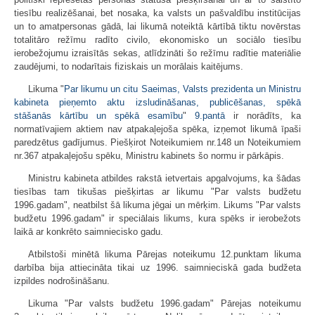
tiesību realizēšanai, bet nosaka, ka valsts un pašvaldību institūcijas
un to amatpersonas gādā, lai likumā noteiktā kārtībā tiktu novērstas
totalitāro režīmu radīto civilo, ekonomisko un sociālo tiesību
ierobežojumu izraisītās sekas, atlīdzināti šo režīmu radītie materiālie
zaudējumi, to nodarītais fiziskais un morālais kaitējums.
Likuma "
Par likumu un citu Saeimas, Valsts prezidenta un Ministru
kabineta pieņemto aktu izsludināšanas, publicēšanas, spēkā
stāšanās kārtību un spēkā esamību
"
9.pantā
ir norādīts, ka
normatīvajiem aktiem nav atpakaļejoša spēka, izņemot likumā īpaši
paredzētus gadījumus. Piešķirot Noteikumiem nr.148 un Noteikumiem
nr.367 atpakaļejošu spēku, Ministru kabinets šo normu ir pārkāpis.
Ministru kabineta atbildes rakstā ietvertais apgalvojums, ka šādas
tiesības tam tikušas piešķirtas ar likumu "Par valsts budžetu
1996.gadam", neatbilst šā likuma jēgai un mērķim. Likums "Par valsts
budžetu 1996.gadam" ir speciālais likums, kura spēks ir ierobežots
laikā ar konkrēto saimniecisko gadu.
Atbilstoši minētā likuma Pārejas noteikumu 12.punktam likuma
darbība bija attiecināta tikai uz 1996. saimnieciskā gada budžeta
izpildes nodrošināšanu.
Likuma "Par valsts budžetu 1996.gadam" Pārejas noteikumu