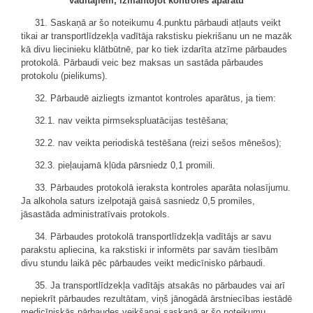
vadītājiem, izmantojot kontroles aparātu
31. Saskaņā ar šo noteikumu 4.punktu pārbaudi atļauts veikt
tikai ar transportlīdzekļa vadītāja rakstisku piekrišanu un ne mazāk
kā divu liecinieku klātbūtnē, par ko tiek izdarīta atzīme pārbaudes
protokolā. Pārbaudi veic bez maksas un sastāda pārbaudes
protokolu (pielikums).
32. Pārbaudē aizliegts izmantot kontroles aparātus, ja tiem:
32.1. nav veikta pirmsekspluatācijas testēšana;
32.2. nav veikta periodiskā testēšana (reizi sešos mēnešos);
32.3. pieļaujamā kļūda pārsniedz 0,1 promili.
33. Pārbaudes protokolā ieraksta kontroles aparāta nolasījumu.
Ja alkohola saturs izelpotajā gaisā sasniedz 0,5 promiles,
jāsastāda administratīvais protokols.
34. Pārbaudes protokolā transportlīdzekļa vadītājs ar savu
parakstu apliecina, ka rakstiski ir informēts par savām tiesībām
divu stundu laikā pēc pārbaudes veikt medicīnisko pārbaudi.
35. Ja transportlīdzekļa vadītājs atsakās no pārbaudes vai arī
nepiekrīt pārbaudes rezultātam, viņš jānogādā ārstniecības iestādē
medicīniskās pārbaudes veikšanai saskaņā ar šo noteikumu