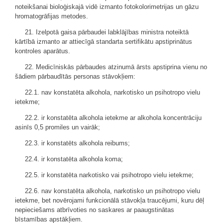
noteikšanai bioloģiskajā vidē izmanto fotokolorimetrijas un gāzu
hromatogrāfijas metodes.
21. Izelpotā gaisa pārbaudei labklājības ministra noteiktā
kārtībā izmanto ar attiecīgā standarta sertifikātu apstiprinātus
kontroles aparātus.
22. Medicīniskās pārbaudes atzinumā ārsts apstiprina vienu no
šādiem pārbaudītās personas stāvokļiem:
22.1. nav konstatēta alkohola, narkotisko un psihotropo vielu
ietekme;
22.2. ir konstatēta alkohola ietekme ar alkohola koncentrāciju
asinīs 0,5 promiles un vairāk;
22.3. ir konstatēts alkohola reibums;
22.4. ir konstatēta alkohola koma;
22.5. ir konstatēta narkotisko vai psihotropo vielu ietekme;
22.6. nav konstatēta alkohola, narkotisko un psihotropo vielu
ietekme, bet novērojami funkcionālā stāvokļa traucējumi, kuru dēļ
nepieciešams atbrīvoties no saskares ar paaugstinātas
bīstamības apstākļiem.