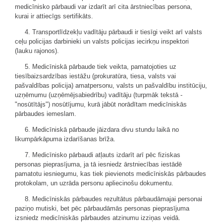
medicīnisko pārbaudi var izdarīt arī cita ārstniecības persona,
kurai ir attiecīgs sertifikāts.
4. Transportlīdzekļu vadītāju pārbaudi ir tiesīgi veikt arī valsts
ceļu policijas darbinieki un valsts policijas iecirkņu inspektori
(lauku rajonos).
5. Medicīniskā pārbaude tiek veikta, pamatojoties uz
tiesībaizsardzības iestāžu (prokuratūra, tiesa, valsts vai
pašvaldības policija) amatpersonu, valsts un pašvaldību institūciju,
uzņēmumu (uzņēmējsabiedrību) vadītāju (turpmāk tekstā -
"nosūtītājs") nosūtījumu, kurā jābūt norādītam medicīniskās
pārbaudes iemeslam.
6. Medicīniskā pārbaude jāizdara divu stundu laikā no
likumpārkāpuma izdarīšanas brīža.
7. Medicīnisko pārbaudi atļauts izdarīt arī pēc fiziskas
personas pieprasījuma, ja tā iesniedz ārstniecības iestādē
pamatotu iesniegumu, kas tiek pievienots medicīniskās pārbaudes
protokolam, un uzrāda personu apliecinošu dokumentu.
8. Medicīniskās pārbaudes rezultātus pārbaudāmajai personai
paziņo mutiski, bet pēc pārbaudāmās personas pieprasījuma
izsniedz medicīniskās pārbaudes atzinumu izziņas veidā.