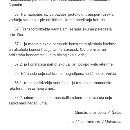
5.punktu.
36. Pamatojoties uz pārbaudes protokolu, transportlīdzekļa
vadītāju var saukt pie atbildības likumā noteiktajā kārtībā.
37. Transportlīdzekļa vadītājam iestājas likumā paredzētā
atbildība:
37.1. ja medicīniskajā pārbaudē konstatēta alkohola ietekme
un alkohola koncentrācija asinīs sasniedz 0,5 promiles un
atbilstošu koncentrāciju citā bioloģiskajā vidē;
37.2. ja konstatēta narkotisko vai psihotropo vielu ietekme.
38. Pārbaude ceļu satiksmes negadījuma vietā netiek veikta:
38.1. transportlīdzekļa vadītājam, ja tas guvis traumatiska
rakstura miesas bojājumus;
38.2. citiem ceļu satiksmes dalībniekiem, kuri cietuši ceļu
satiksmes negadījumā.
Ministru prezidents
A.Šķēle
Labklājības ministrs
V.Makarovs