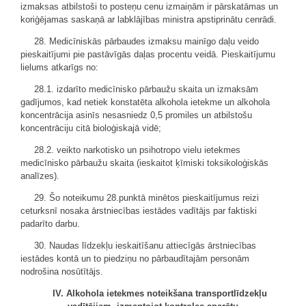
izmaksas atbilstoši to posteņu cenu izmaiņām ir pārskatāmas un
koriģējamas saskaņā ar labklājības ministra apstiprinātu cenrādi.
28. Medicīniskās pārbaudes izmaksu mainīgo daļu veido
pieskaitījumi pie pastāvīgās daļas procentu veidā. Pieskaitījumu
lielums atkarīgs no:
28.1. izdarīto medicīnisko pārbaužu skaita un izmaksām
gadījumos, kad netiek konstatēta alkohola ietekme un alkohola
koncentrācija asinīs nesasniedz 0,5 promiles un atbilstošu
koncentrāciju citā bioloģiskajā vidē;
28.2. veikto narkotisko un psihotropo vielu ietekmes
medicīnisko pārbaužu skaita (ieskaitot ķīmiski toksikoloģiskās
analīzes).
29. Šo noteikumu 28.punktā minētos pieskaitījumus reizi
ceturksnī nosaka ārstniecības iestādes vadītājs par faktiski
padarīto darbu.
30. Naudas līdzekļu ieskaitīšanu attiecīgās ārstniecības
iestādes kontā un to piedziņu no pārbaudītajām personām
nodrošina nosūtītājs.
IV. Alkohola ietekmes noteikšana transportlīdzekļu