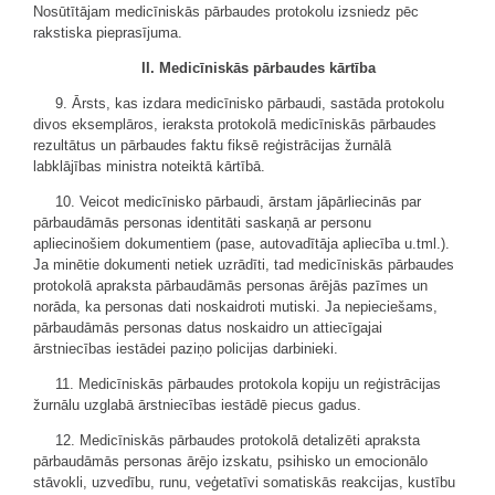
Nosūtītājam medicīniskās pārbaudes protokolu izsniedz pēc
rakstiska pieprasījuma.
II. Medicīniskās pārbaudes kārtība
9. Ārsts, kas izdara medicīnisko pārbaudi, sastāda protokolu
divos eksemplāros, ieraksta protokolā medicīniskās pārbaudes
rezultātus un pārbaudes faktu fiksē reģistrācijas žurnālā
labklājības ministra noteiktā kārtībā.
10. Veicot medicīnisko pārbaudi, ārstam jāpārliecinās par
pārbaudāmās personas identitāti saskaņā ar personu
apliecinošiem dokumentiem (pase, autovadītāja apliecība u.tml.).
Ja minētie dokumenti netiek uzrādīti, tad medicīniskās pārbaudes
protokolā apraksta pārbaudāmās personas ārējās pazīmes un
norāda, ka personas dati noskaidroti mutiski. Ja nepieciešams,
pārbaudāmās personas datus noskaidro un attiecīgajai
ārstniecības iestādei paziņo policijas darbinieki.
11. Medicīniskās pārbaudes protokola kopiju un reģistrācijas
žurnālu uzglabā ārstniecības iestādē piecus gadus.
12. Medicīniskās pārbaudes protokolā detalizēti apraksta
pārbaudāmās personas ārējo izskatu, psihisko un emocionālo
stāvokli, uzvedību, runu, veģetatīvi somatiskās reakcijas, kustību