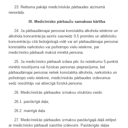
23. Reibuma pakāpi medicīniskās pārbaudes atzinumā
nenorāda.
III. Medicīnisko pārbaužu samaksas kārtība
24. Ja pārbaudāmajai personai konstatēta alkohola ietekme un
alkohola koncentrācija asinīs sasniedz 0,5 promiles un atbilstošu
koncentrāciju citā bioloģiskajā vidē vai arī pārbaudāmajai personai
konstatēta narkotisko vai psihotropo vielu ietekme, par
medicīnisko pārbaudi maksā minētā persona.
25. Ja medicīnisko pārbaudi izdara pēc šo noteikumu 5.punktā
minētā nosūtījuma vai fiziskas personas pieprasījuma, bet
pārbaudāmajai personai netiek konstatēta alkohola, narkotisko un
psihotropo vielu ietekme, medicīniskās pārbaudes izdevumus
sedz nosūtītājs vai attiecīgā fiziskā persona.
26. Medicīniskās pārbaudes izmaksu struktūru veido:
26.1. pastāvīgā daļa;
26.2. mainīgā daļa.
27. Medicīniskās pārbaudes izmaksu pastāvīgajā daļā ietilpst
ar medicīnisko pārbaudi saistītie izdevumi. Pastāvīgās daļas