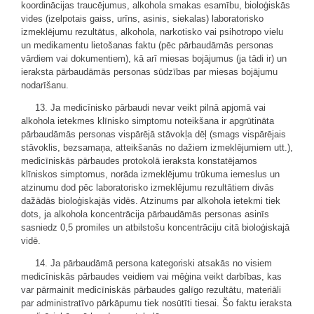
koordinācijas traucējumus, alkohola smakas esamību, bioloģiskās
vides (izelpotais gaiss, urīns, asinis, siekalas) laboratorisko
izmeklējumu rezultātus, alkohola, narkotisko vai psihotropo vielu
un medikamentu lietošanas faktu (pēc pārbaudāmās personas
vārdiem vai dokumentiem), kā arī miesas bojājumus (ja tādi ir) un
ieraksta pārbaudāmās personas sūdzības par miesas bojājumu
nodarīšanu.
13. Ja medicīnisko pārbaudi nevar veikt pilnā apjomā vai
alkohola ietekmes klīnisko simptomu noteikšana ir apgrūtināta
pārbaudāmās personas vispārējā stāvokļa dēļ (smags vispārējais
stāvoklis, bezsamaņa, atteikšanās no dažiem izmeklējumiem utt.),
medicīniskās pārbaudes protokolā ieraksta konstatējamos
klīniskos simptomus, norāda izmeklējumu trūkuma iemeslus un
atzinumu dod pēc laboratorisko izmeklējumu rezultātiem divās
dažādās bioloģiskajās vidēs. Atzinums par alkohola ietekmi tiek
dots, ja alkohola koncentrācija pārbaudāmās personas asinīs
sasniedz 0,5 promiles un atbilstošu koncentrāciju citā bioloģiskajā
vidē.
14. Ja pārbaudāmā persona kategoriski atsakās no visiem
medicīniskās pārbaudes veidiem vai mēģina veikt darbības, kas
var pārmainīt medicīniskās pārbaudes galīgo rezultātu, materiāli
par administratīvo pārkāpumu tiek nosūtīti tiesai. Šo faktu ieraksta