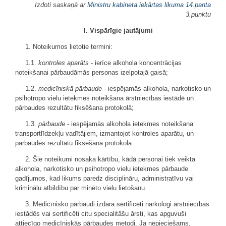
Izdoti saskaņā ar
Ministru kabineta iekārtas likuma
14.panta
3.punktu
I. Vispārīgie jautājumi
1. Noteikumos lietotie termini:
1.1.
kontroles aparāts
- ierīce alkohola koncentrācijas
noteikšanai pārbaudāmās personas izelpotajā gaisā;
1.2.
medicīniskā pārbaude
- iespējamās alkohola, narkotisko un
psihotropo vielu ietekmes noteikšana ārstniecības iestādē un
pārbaudes rezultātu fiksēšana protokolā;
1.3.
pārbaude
- iespējamās alkohola ietekmes noteikšana
transportlīdzekļu vadītājiem, izmantojot kontroles aparātu, un
pārbaudes rezultātu fiksēšana protokolā.
2. Šie noteikumi nosaka kārtību, kādā personai tiek veikta
alkohola, narkotisko un psihotropo vielu ietekmes pārbaude
gadījumos, kad likums paredz disciplināru, administratīvu vai
kriminālu atbildību par minēto vielu lietošanu.
3. Medicīnisko pārbaudi izdara sertificēti narkologi ārstniecības
iestādēs vai sertificēti citu specialitāšu ārsti, kas apguvuši
attiecīgo medicīniskās pārbaudes metodi. Ja nepieciešams,