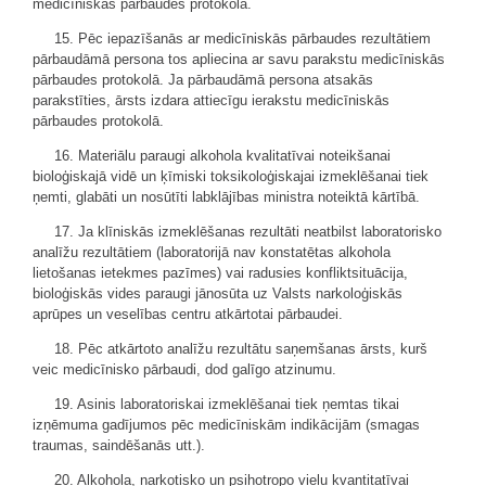
medicīniskās pārbaudes protokolā.
15. Pēc iepazīšanās ar medicīniskās pārbaudes rezultātiem
pārbaudāmā persona tos apliecina ar savu parakstu medicīniskās
pārbaudes protokolā. Ja pārbaudāmā persona atsakās
parakstīties, ārsts izdara attiecīgu ierakstu medicīniskās
pārbaudes protokolā.
16. Materiālu paraugi alkohola kvalitatīvai noteikšanai
bioloģiskajā vidē un ķīmiski toksikoloģiskajai izmeklēšanai tiek
ņemti, glabāti un nosūtīti labklājības ministra noteiktā kārtībā.
17. Ja klīniskās izmeklēšanas rezultāti neatbilst laboratorisko
analīžu rezultātiem (laboratorijā nav konstatētas alkohola
lietošanas ietekmes pazīmes) vai radusies konfliktsituācija,
bioloģiskās vides paraugi jānosūta uz Valsts narkoloģiskās
aprūpes un veselības centru atkārtotai pārbaudei.
18. Pēc atkārtoto analīžu rezultātu saņemšanas ārsts, kurš
veic medicīnisko pārbaudi, dod galīgo atzinumu.
19. Asinis laboratoriskai izmeklēšanai tiek ņemtas tikai
izņēmuma gadījumos pēc medicīniskām indikācijām (smagas
traumas, saindēšanās utt.).
20. Alkohola, narkotisko un psihotropo vielu kvantitatīvai