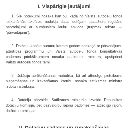
I. Vispārīgie jautājumi
1. Šie noteikumi nosaka kārtību, kādā no Valsts autoceļu fondā
ieskaitāmās akcīzes nodokļa daļas dotējami pasažieru regulārie
pārvadājumi ar autobusiem lauku apvidos (turpmāk tekstā —
“pārvadājumi”).
2. Dotāciju kopējo summu katram gadam saskaņā ar pārvadājumu
attīstības programmu un Valsts autoceļu fonda konsultatīvās
padomes priekšlikumiem nosaka satiksmes ministrs, apstiprinot
Valsts autoceļu fonda tāmi.
3. Dotāciju aprēķināšanas metodiku, kā arī attiecīgo pieteikumu
pieņemšanas un izskatīšanas kārtību nosaka satiksmes ministra
izdota instrukcija.
4. Dotāciju pārvaldei Satiksmes ministrija izveido Republikas
dotāciju komisiju, bet pašvaldību rajonu padomes — attiecīgo rajonu
dotāciju komisijas.
II. Dotāciju sadales un izmaksāšanas