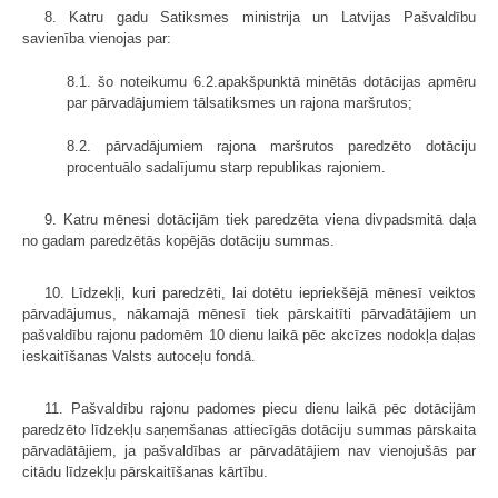
8. Katru gadu Satiksmes ministrija un Latvijas Pašvaldību
savienība vienojas par:
8.1. šo noteikumu 6.2.apakšpunktā minētās dotācijas apmēru
par pārvadājumiem tālsatiksmes un rajona maršrutos;
8.2. pārvadājumiem rajona maršrutos paredzēto dotāciju
procentuālo sadalījumu starp republikas rajoniem.
9. Katru mēnesi dotācijām tiek paredzēta viena divpadsmitā daļa
no gadam paredzētās kopējās dotāciju summas.
10. Līdzekļi, kuri paredzēti, lai dotētu iepriekšējā mēnesī veiktos
pārvadājumus, nākamajā mēnesī tiek pārskaitīti pārvadātājiem un
pašvaldību rajonu padomēm 10 dienu laikā pēc akcīzes nodokļa daļas
ieskaitīšanas Valsts autoceļu fondā.
11. Pašvaldību rajonu padomes piecu dienu laikā pēc dotācijām
paredzēto līdzekļu saņemšanas attiecīgās dotāciju summas pārskaita
pārvadātājiem, ja pašvaldības ar pārvadātājiem nav vienojušās par
citādu līdzekļu pārskaitīšanas kārtību.