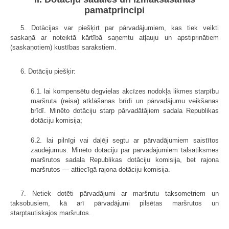
pamatprincipi
5. Dotācijas var piešķirt par pārvadājumiem, kas tiek veikti
saskaņā ar noteiktā kārtībā saņemtu atļauju un apstiprinātiem
(saskaņotiem) kustības sarakstiem.
6. Dotāciju piešķir:
6.1. lai kompensētu degvielas akcīzes nodokļa likmes starpību
maršruta (reisa) atklāšanas brīdī un pārvadājumu veikšanas
brīdī. Minēto dotāciju starp pārvadātājiem sadala Republikas
dotāciju komisija;
6.2. lai pilnīgi vai daļēji segtu ar pārvadājumiem saistītos
zaudējumus. Minēto dotāciju par pārvadājumiem tālsatiksmes
maršrutos sadala Republikas dotāciju komisija, bet rajona
maršrutos — attiecīgā rajona dotāciju komisija.
7. Netiek dotēti pārvadājumi ar maršrutu taksometriem un
taksobusiem, kā arī pārvadājumi pilsētas maršrutos un
starptautiskajos maršrutos.