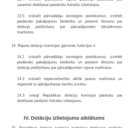
saņemto dotēšanai paredzēto līdzekļu izlietošanu;
13.5. izskatīt pārvadātāju iesniegtos pieteikumus, izvērtēt
piedāvāto pakalpojumu lietderību un pieņemt lēmumu par
dotāciju piešķiršanu par pārvadājumiem tālsatiksmes
maršrutos.
14. Rajona dotāciju komisijas galvenās funkcijas ir:
14.1. izskatīt pārvadātāju iesniegtos pieteikumus, izvērtēt
piedāvāto pakalpojumu lietderību un pieņemt lēmumu par
dotāciju piešķiršanu par pārvadājumiem rajona maršrutos;
14.2. izskatīt nepieciešamību atklāt jaunus maršrutus un
organizēt to apkalpošanas tiesību izsoles;
14.3. sniegt Republikas dotāciju komisijai pārskatu par
dotēšanai piešķirto līdzekļu izlietojumu.
IV. Dotāciju izlietojuma atklātums
15. Republikas dotāciju komisija nodrošina dotēšanai piešķirto