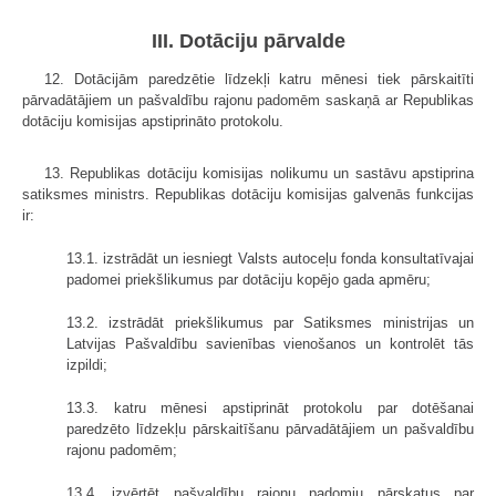
III. Dotāciju pārvalde
12. Dotācijām paredzētie līdzekļi katru mēnesi tiek pārskaitīti
pārvadātājiem un pašvaldību rajonu padomēm saskaņā ar Republikas
dotāciju komisijas apstiprināto protokolu.
13. Republikas dotāciju komisijas nolikumu un sastāvu apstiprina
satiksmes ministrs. Republikas dotāciju komisijas galvenās funkcijas
ir:
13.1. izstrādāt un iesniegt Valsts autoceļu fonda konsultatīvajai
padomei priekšlikumus par dotāciju kopējo gada apmēru;
13.2. izstrādāt priekšlikumus par Satiksmes ministrijas un
Latvijas Pašvaldību savienības vienošanos un kontrolēt tās
izpildi;
13.3. katru mēnesi apstiprināt protokolu par dotēšanai
paredzēto līdzekļu pārskaitīšanu pārvadātājiem un pašvaldību
rajonu padomēm;
13.4. izvērtēt pašvaldību rajonu padomju pārskatus par