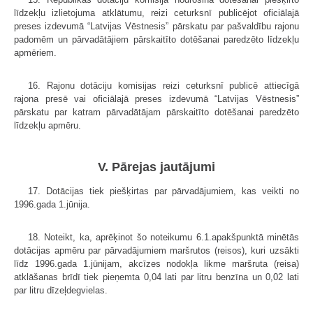
līdzekļu izlietojuma atklātumu, reizi ceturksnī publicējot oficiālajā
preses izdevumā “Latvijas Vēstnesis” pārskatu par pašvaldību rajonu
padomēm un pārvadātājiem pārskaitīto dotēšanai paredzēto līdzekļu
apmēriem.
16. Rajonu dotāciju komisijas reizi ceturksnī publicē attiecīgā
rajona presē vai oficiālajā preses izdevumā “Latvijas Vēstnesis”
pārskatu par katram pārvadātājam pārskaitīto dotēšanai paredzēto
līdzekļu apmēru.
V. Pārejas jautājumi
17. Dotācijas tiek piešķirtas par pārvadājumiem, kas veikti no
1996.gada 1.jūnija.
18. Noteikt, ka, aprēķinot šo noteikumu 6.1.apakšpunktā minētās
dotācijas apmēru par pārvadājumiem maršrutos (reisos), kuri uzsākti
līdz 1996.gada 1.jūnijam, akcīzes nodokļa likme maršruta (reisa)
atklāšanas brīdī tiek pieņemta 0,04 lati par litru benzīna un 0,02 lati
par litru dīzeļdegvielas.