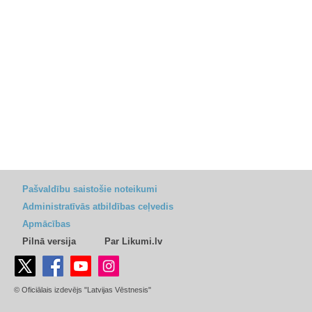
Pašvaldību saistošie noteikumi
Administratīvās atbildības ceļvedis
Apmācības
Pilnā versija
Par Likumi.lv
© Oficiālais izdevējs "Latvijas Vēstnesis"