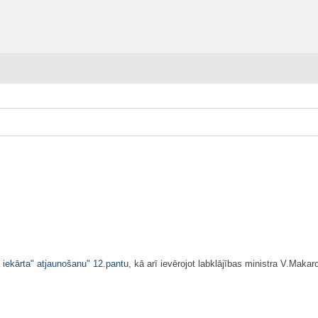
 iekārta" atjaunošanu
"
12.pantu
, kā arī ievērojot labklājības ministra V.Makaro