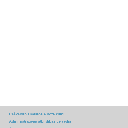
Pašvaldību saistošie noteikumi
Administratīvās atbildības ceļvedis