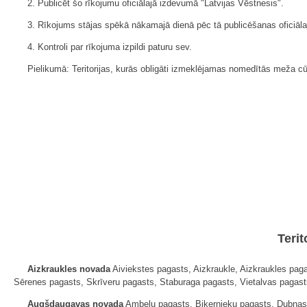
2. Publicēt šo rīkojumu oficiālajā izdevumā "Latvijas Vēstnesis".
3. Rīkojums stājas spēkā nākamajā dienā pēc tā publicēšanas oficiāla
4. Kontroli par rīkojuma izpildi paturu sev.
Pielikumā: Teritorijas, kurās obligāti izmeklējamas nomedītās meža c
Teri
Aizkraukles novada
Aiviekstes pagasts, Aizkraukle, Aizkraukles pag
Sērenes pagasts, Skrīveru pagasts, Staburaga pagasts, Vietalvas pagast
Augšdaugavas novada
Ambeļu pagasts, Biķernieku pagasts, Dubnas