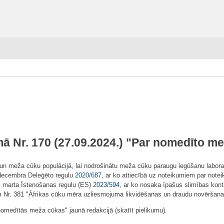
ā Nr. 170 (27.09.2024.) "Par nomedīto m
 meža cūku populācijā, lai nodrošinātu meža cūku paraugu iegūšanu laborat
 decembra Deleģēto regulu
2020/687
, ar ko attiecībā uz noteikumiem par noteik
. marta Īstenošanas regulu (ES)
2023/594
, ar ko nosaka īpašus slimības kon
em Nr. 381 "Āfrikas cūku mēra uzliesmojuma likvidēšanas un draudu novēršana
s nomedītās meža cūkas" jaunā redakcijā (skatīt pielikumu).