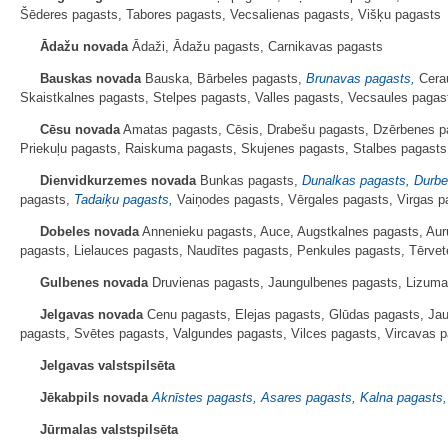
Šēderes pagasts, Tabores pagasts, Vecsalienas pagasts, Višķu pagasts
Ādažu novada
Ādaži, Ādažu pagasts, Carnikavas pagasts
Bauskas novada
Bauska, Bārbeles pagasts,
Brunavas pagasts,
Cerau
Skaistkalnes pagasts, Stelpes pagasts, Valles pagasts, Vecsaules paga
Cēsu novada
Amatas pagasts, Cēsis, Drabešu pagasts, Dzērbenes pag
Priekuļu pagasts, Raiskuma pagasts, Skujenes pagasts, Stalbes pagasts
Dienvidkurzemes novada
Bunkas pagasts,
Dunalkas pagasts, Durbe
pagasts,
Tadaiķu pagasts,
Vaiņodes pagasts, Vērgales pagasts, Virgas p
Dobeles novada
Annenieku pagasts, Auce, Augstkalnes pagasts, Auru
pagasts, Lielauces pagasts, Naudītes pagasts, Penkules pagasts, Tērve
Gulbenes novada
Druvienas pagasts, Jaungulbenes pagasts, Lizuma 
Jelgavas novada
Cenu pagasts, Elejas pagasts, Glūdas pagasts, Jau
pagasts, Svētes pagasts, Valgundes pagasts, Vilces pagasts, Vircavas p
Jelgavas valstspilsēta
Jēkabpils novada
Aknīstes pagasts, Asares pagasts, Kalna pagasts
Jūrmalas valstspilsēta