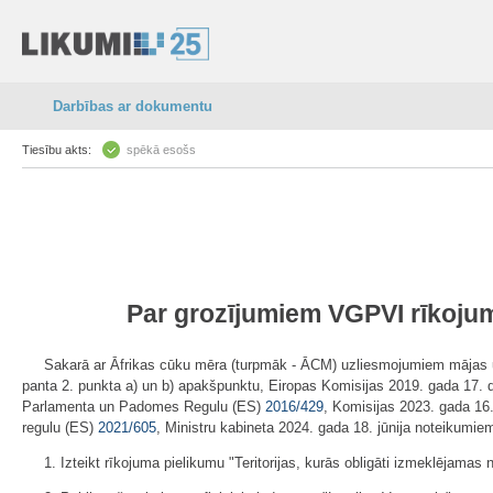
Darbības ar dokumentu
Tiesību akts:
spēkā esošs
Par grozījumiem VGPVI rīkojum
Sakarā ar Āfrikas cūku mēra (turpmāk - ĀCM) uzliesmojumiem mājas un
panta 2. punkta a) un b) apakšpunktu, Eiropas Komisijas 2019. gada 17.
Parlamenta un Padomes Regulu (ES)
2016/429
, Komisijas 2023. gada 16
regulu (ES)
2021/605
, Ministru kabineta 2024. gada 18. jūnija noteikumi
1. Izteikt rīkojuma pielikumu "Teritorijas, kurās obligāti izmeklējama