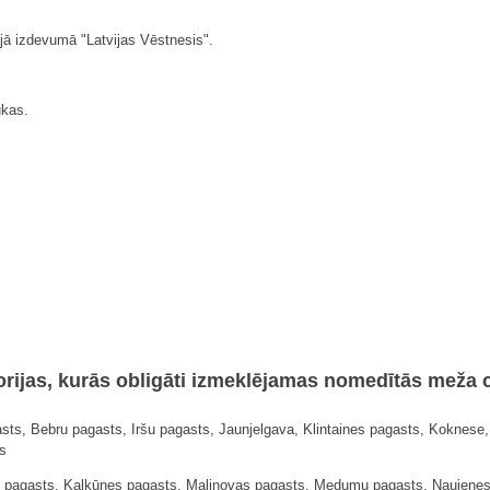
jā izdevumā "Latvijas Vēstnesis".
ūkas.
torijas, kurās obligāti izmeklējamas nomedītās meža 
asts, Bebru pagasts, Iršu pagasts, Jaunjelgava, Klintaines pagasts, Kokne
s
 pagasts, Kalkūnes pagasts, Maļinovas pagasts, Medumu pagasts, Naujenes 