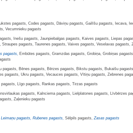
kstes pagasts, Codes pagasts, Dāviņu pagasts, Gailīšu pagasts, Iecava, I
sts, Vecumnieku pagasts
asts, Inešu pagasts, Jaunpiebalgas pagasts, Kaives pagasts, Liepas pagast
, Straupes pagasts, Taurenes pagasts, Vaives pagasts, Veselavas pagasts,
s pagasts,
Embūtes pagasts, Gramzdas pagasts, Grobiņa, Grobiņas pagasts, 
agasts
 pagasts, Bēnes pagasts, Bērzes pagasts, Bikstu pagasts, Bukaišu pagasts
tes pagasts, Ukru pagasts, Vecauces pagasts, Vītiņu pagasts, Zebrenes paga
pagasts, Līgo pagasts, Rankas pagasts, Tirzas pagasts
nsvirlaukas pagasts, Kalnciema pagasts, Lielplatones pagasts, Līvbērzes pa
agasts, Zaļenieku pagasts
, Leimaņu pagasts, Rubenes pagasts,
Sēlpils pagasts,
Zasas pagasts