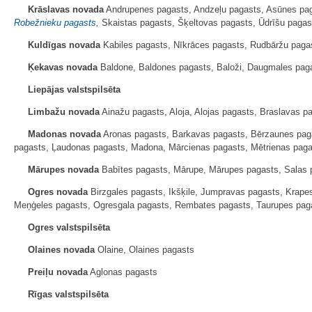
Krāslavas novada
Andrupenes pagasts, Andzeļu pagasts, Asūnes paga
Robežnieku pagasts,
Skaistas pagasts, Šķeltovas pagasts, Ūdrīšu pagas
Kuldīgas novada
Kabiles pagasts, Nīkrāces pagasts, Rudbāržu paga
Ķekavas novada
Baldone, Baldones pagasts, Baloži, Daugmales pag
Liepājas valstspilsēta
Limbažu novada
Ainažu pagasts, Aloja, Alojas pagasts, Braslavas pa
Madonas novada
Aronas pagasts, Barkavas pagasts, Bērzaunes paga
pagasts, Ļaudonas pagasts, Madona, Mārcienas pagasts, Mētrienas paga
Mārupes novada
Babītes pagasts, Mārupe, Mārupes pagasts, Salas 
Ogres novada
Birzgales pagasts, Ikšķile, Jumpravas pagasts, Krape
Meņģeles pagasts, Ogresgala pagasts, Rembates pagasts, Taurupes pag
Ogres valstspilsēta
Olaines novada
Olaine, Olaines pagasts
Preiļu novada
Aglonas pagasts
Rīgas valstspilsēta