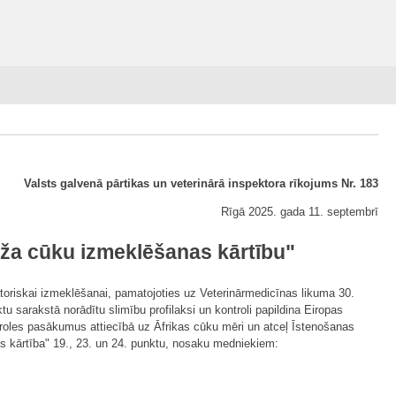
Valsts galvenā pārtikas un veterinārā inspektora rīkojums Nr. 183
Rīgā 2025. gada 11. septembrī
eža cūku izmeklēšanas kārtību"
oriskai izmeklēšanai, pamatojoties uz Veterinārmedicīnas likuma 30.
tu sarakstā norādītu slimību profilaksi un kontroli papildina Eiropas
troles pasākumus attiecībā uz Āfrikas cūku mēri un atceļ Īstenošanas
s kārtība" 19., 23. un 24. punktu, nosaku medniekiem: