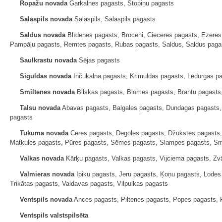
Ropažu novada
Garkalnes pagasts, Stopiņu pagasts
Salaspils novada
Salaspils, Salaspils pagasts
Saldus novada
Blīdenes pagasts, Brocēni, Cieceres pagasts, Ezeres
Pampāļu pagasts, Remtes pagasts, Rubas pagasts, Saldus, Saldus pagas
Saulkrastu novada
Sējas pagasts
Siguldas novada
Inčukalna pagasts, Krimuldas pagasts, Lēdurgas pa
Smiltenes novada
Bilskas pagasts, Blomes pagasts, Brantu pagasts
Talsu novada
Abavas pagasts, Balgales pagasts, Dundagas pagasts, Ģ
pagasts
Tukuma novada
Cēres pagasts, Degoles pagasts, Džūkstes pagasts,
Matkules pagasts, Pūres pagasts, Sēmes pagasts, Slampes pagasts, Sm
Valkas novada
Kārķu pagasts, Valkas pagasts, Vijciema pagasts, Zv
Valmieras novada
Ipiķu pagasts, Jeru pagasts, Ķoņu pagasts, Lode
Trikātas pagasts, Vaidavas pagasts, Vilpulkas pagasts
Ventspils novada
Ances pagasts, Piltenes pagasts, Popes pagasts, 
Ventspils valstspilsēta