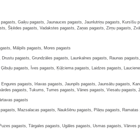
 pagasts, Gaiķu pagasts, Jaunauces pagasts, Jaunlutriņu pagasts, Kursīšu p
ts, Šķēdes pagasts, Vadakstes pagasts, Zaņas pagasts, Zirņu pagasts, Zv
gasts, Mālpils pagasts, Mores pagasts
, Drustu pagasts, Grundzāles pagasts, Launkalnes pagasts, Raunas pagasts
ibuļu pagasts, Īves pagasts, Ķūļciema pagasts, Laidzes pagasts, Laucienes 
 Engures pagasts, Irlavas pagasts, Jaunpils pagasts, Jaunsātu pagasts, K
ārdes pagasts, Tukums, Tumes pagasts, Vānes pagasts, Viesatu pagasts, 
ārtavas pagasts
s pagasts, Mazsalacas pagasts, Naukšēnu pagasts, Plāņu pagasts, Ramatas 
Puzes pagasts, Tārgales pagasts, Ugāles pagasts, Usmas pagasts, Vārves 