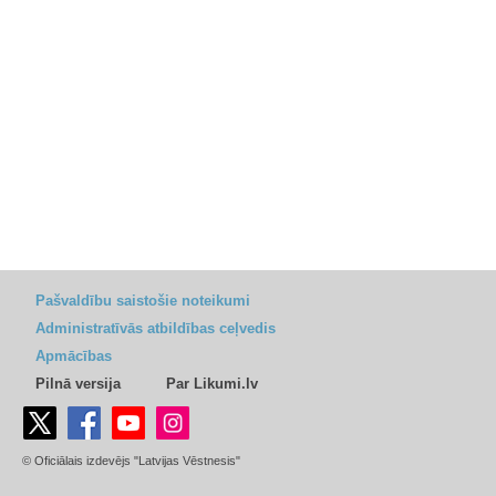
Pašvaldību saistošie noteikumi
Administratīvās atbildības ceļvedis
Apmācības
Pilnā versija
Par Likumi.lv
© Oficiālais izdevējs "Latvijas Vēstnesis"