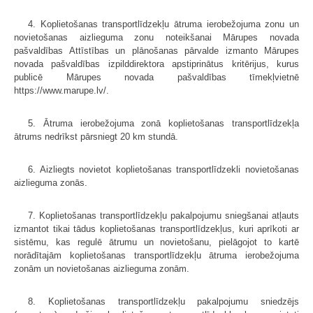
4. Koplietošanas transportlīdzekļu ātruma ierobežojuma zonu un
novietošanas aizlieguma zonu noteikšanai Mārupes novada
pašvaldības Attīstības un plānošanas pārvalde izmanto Mārupes
novada pašvaldības izpilddirektora apstiprinātus kritērijus, kurus
publicē Mārupes novada pašvaldības tīmekļvietnē
https://www.marupe.lv/.
5. Ātruma ierobežojuma zonā koplietošanas transportlīdzekļa
ātrums nedrīkst pārsniegt 20 km stundā.
6. Aizliegts novietot koplietošanas transportlīdzekli novietošanas
aizlieguma zonās.
7. Koplietošanas transportlīdzekļu pakalpojumu sniegšanai atļauts
izmantot tikai tādus koplietošanas transportlīdzekļus, kuri aprīkoti ar
sistēmu, kas regulē ātrumu un novietošanu, pielāgojot to kartē
norādītajām koplietošanas transportlīdzekļu ātruma ierobežojuma
zonām un novietošanas aizlieguma zonām.
8. Koplietošanas transportlīdzekļu pakalpojumu sniedzējs