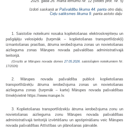
2025. gada 26. marta lēmumu Nr. 12 (sēdes prot. Nr. 5)
Izdoti saskaņā ar
Pašvaldību likuma
44. panta
otro daļu,
Ceļu satiksmes likuma
9.
panta astoto daļu
1. Saistošie noteikumi nosaka koplietošanas elektroskrejriteņu un
pašgājēju velosipēdu (turpmāk – koplietošanas transportlīdzekļi)
izmantošanas prasības, ātruma ierobežojuma zonas un novietošanas
aizlieguma zonas Mārupes novada pašvaldības administratīvajā
teritorijā.
(Grozīts ar Mārupes novada domes
27.05.2026.
saistošajiem noteikumiem Nr.
17/2026)
2. Mārupes novada pašvaldība publicē koplietošanas
transportlīdzekļu ātruma ierobežojuma zonas un novietošanas
aizlieguma zonas (turpmāk – karte) Mārupes novada pašvaldības
tīmekļvietnē https://www.marupe.lv.
3. Koplietošanas transportlīdzekļu ātruma ierobežojuma zonu un
novietošanas aizlieguma zonu Mārupes novada pašvaldības
administratīvajā teritorijā izvērtēšanu un apstiprināšanu veic Mārupes
novada pašvaldības Attīstības un plānošanas pārvalde.