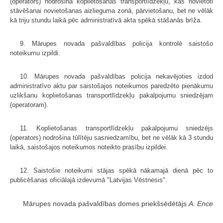
(operators) nodrošina koplietošanas transportlīdzekļu, kas novietoti
stāvēšanai novietošanas aizlieguma zonā, pārvietošanu, bet ne vēlāk
kā triju stundu laikā pēc administratīvā akta spēkā stāšanās brīža.
9. Mārupes novada pašvaldības policija kontrolē saistošo
noteikumu izpildi.
10. Mārupes novada pašvaldības policija nekavējoties izdod
administratīvo aktu par saistošajos noteikumos paredzēto pienākumu
uzlikšanu koplietošanas transportlīdzekļu pakalpojumu sniedzējam
(operatoram).
11. Koplietošanas transportlīdzekļu pakalpojumu sniedzējs
(operators) nodrošina tūlītēju sasniedzamību, bet ne vēlāk kā 3 stundu
laikā, saistošajos noteikumos noteikto prasību izpildei.
12. Saistošie noteikumi stājas spēkā nākamajā dienā pēc to
publicēšanas oficiālajā izdevumā "Latvijas Vēstnesis".
Mārupes novada pašvaldības domes priekšsēdētājs
A. Ence