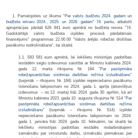
1. Pamatojoties uz likuma "
Par valsts budžetu 2024. gadam un
budžeta ietvaru 2024., 2025. un 2026. gadam
"
74. pantu
, atbalstīt
apropriācijas pārdali 626 841
euro
apmērā no budžeta resora "74.
Gadskārtējā valsts budžeta izpildes procesā pārdalāmais
finansējums" programmas 22.00.00 "Valsts ārējās robežas drošības
pasākumu nodrošināšana", tai skaitā:
1.1. 583 581
euro
apmērā, lai Iekšlietu ministrijas padotības
iestādēm segtu izdevumus saistībā ar Ministru kabineta 2024.
gada 12. marta rīkojuma Nr. 184 "
Par pastiprināta
robežapsardzības sistēmas darbības režīma izsludināšanu
"
(turpmāk – rīkojums Nr. 184) izpildei nepieciešamo pasākumu
īstenošanu laikposmam no 2024. gada 1. aprīļa (atsevišķus
izdevumus – no 13. marta) līdz 2024. gada 30. aprīlim, kā arī
Ministru kabineta 2023. gada 10. augusta rīkojuma Nr. 514 "
Par
pastiprināta robežapsardzības sistēmas darbības režīma
izsludināšanu
" (turpmāk – rīkojums Nr. 514) izpildei
nepieciešamo pasākumu īstenošanu laikposmam no 2024.
gada 1. janvāra līdz 2024. gada 10. februārim, tai skaitā lai
Iekšlietu ministrijas padotības iestādēs nodarbinātajiem
samaksātu par virsstundu darbu, izmaksātu piemaksas par