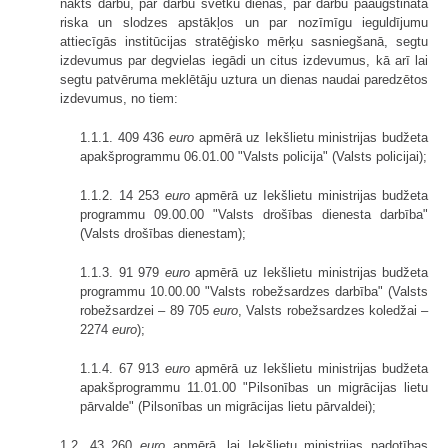
nakts darbu, par darbu svētku dienās, par darbu paaugstināta
riska un slodzes apstākļos un par nozīmīgu ieguldījumu
attiecīgās institūcijas stratēģisko mērķu sasniegšanā, segtu
izdevumus par degvielas iegādi un citus izdevumus, kā arī lai
segtu patvēruma meklētāju uztura un dienas naudai paredzētos
izdevumus, no tiem:
1.1.1. 409 436
euro
apmērā uz Iekšlietu ministrijas budžeta
apakšprogrammu 06.01.00 "Valsts policija" (Valsts policijai);
1.1.2. 14 253
euro
apmērā uz Iekšlietu ministrijas budžeta
programmu 09.00.00 "Valsts drošības dienesta darbība"
(Valsts drošības dienestam);
1.1.3. 91 979
euro
apmērā uz Iekšlietu ministrijas budžeta
programmu 10.00.00 "Valsts robežsardzes darbība" (Valsts
robežsardzei – 89 705
euro
, Valsts robežsardzes koledžai –
2274
euro
);
1.1.4. 67 913
euro
apmērā uz Iekšlietu ministrijas budžeta
apakšprogrammu 11.01.00 "Pilsonības un migrācijas lietu
pārvalde" (Pilsonības un migrācijas lietu pārvaldei);
1.2. 43 260
euro
apmērā, lai Iekšlietu ministrijas padotības