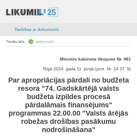
Darbības ar dokumentu
Tiesību akts:
spēkā esošs
Ministru kabineta rīkojums Nr. 461
Rīgā 2024. gada 11. jūnijā (prot. Nr. 24 37. §)
Par apropriācijas pārdali no budžeta
resora "74. Gadskārtējā valsts
budžeta izpildes procesā
pārdalāmais finansējums"
programmas 22.00.00 "Valsts ārējās
robežas drošības pasākumu
nodrošināšana"