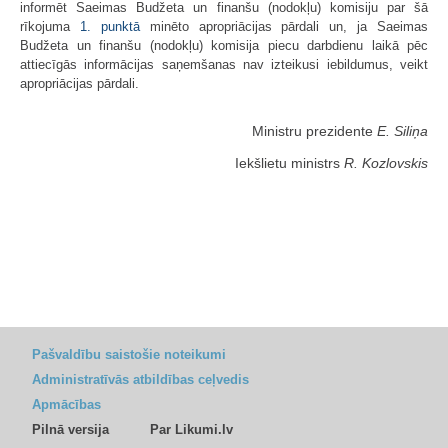
informēt Saeimas Budžeta un finanšu (nodokļu) komisiju par šā
rīkojuma
1. punktā
minēto apropriācijas pārdali un, ja Saeimas
Budžeta un finanšu (nodokļu) komisija piecu darbdienu laikā pēc
attiecīgās informācijas saņemšanas nav izteikusi iebildumus, veikt
apropriācijas pārdali.
Ministru prezidente
E. Siliņa
Iekšlietu ministrs
R. Kozlovskis
Pašvaldību saistošie noteikumi
Administratīvās atbildības ceļvedis
Apmācības
Pilnā versija
Par Likumi.lv