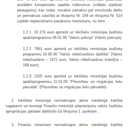
iestādēm kompensētu papildu izdevumus (vidējās izpeļņas
pieaugums), kas rodas, nosakot samaksu par virsstundu darbu
un piemaksas saistībā ar rīkojuma Nr. 184 un rīkojuma Nr. 514
izpildei nepieciešamo pasākumu īstenošanu, no tiem:
1.2.1. 33 274
euro
apmērā uz Iekšlietu ministrijas budžeta
apakšprogrammu 06.01.00 "Valsts policija" (Valsts policijai);
1.2.2. 7661
euro
apmērā uz Iekšlietu ministrijas budžeta
programmu 10.00.00 "Valsts robežsardzes darbība" (Valsts
robežsardzei – 7472
euro
, Valsts robežsardzes koledžai –
189
euro
);
1.2.3. 2325
euro
apmērā uz Iekšlietu ministrijas budžeta
apakšprogrammu 11.01.00 "Pilsonības un migrācijas lietu
pārvalde" (Pilsonības un migrācijas lietu pārvaldei).
2. Iekšlietu ministrijai normatīvajos aktos noteiktajā kārtībā
sagatavot un iesniegt Finanšu ministrijā pieprasījumu valsts budžeta
apropriācijas pārdalei atbilstoši šā rīkojuma
1. punktam
.
3. Finanšu ministram normatīvajos aktos noteiktajā kārtībā